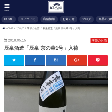
menu
HOME
央について
店舗情報
お知らせ
ブログ
商品のご
HOME
ブログ
季節のお酒
辰泉酒造「辰泉 京の華1号」入荷
2018.05.15
季節のお酒
辰泉酒造「辰泉 京の華1号」入荷