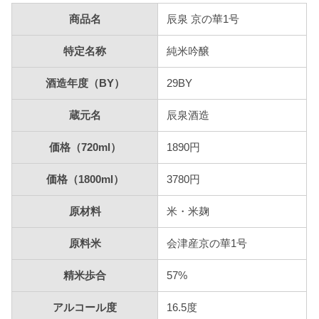
商品名
辰泉 京の華1号
特定名称
純米吟醸
酒造年度（BY）
29BY
蔵元名
辰泉酒造
価格（720ml）
1890円
価格（1800ml）
3780円
原材料
米・米麹
原料米
会津産京の華1号
精米歩合
57%
アルコール度
16.5度