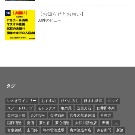
【お知らせとお願い】
30件のビュー
タグ
いわきワイナリー
おすすめ
ひやおろし
ほまれ酒造
グルメ
スノードロップ
モトックス
亀の尾
五百万石
仁井田本家
会津坂下町
会津若松
会津酒造
喜多の華酒造場
喜多方
国権酒造
夏酒
夢の香
夢心酒造
大和川酒造店
天明
央
宮泉銘醸
山田錦
峰の雪酒造場
廣木酒造本店
弥右衛門
新酒