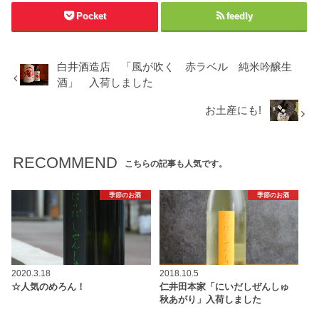
Pocket
feedly
白井酒造店 「風が吹く 赤ラベル 純米吟醸生
酒」 入荷しました
お土産にも!
RECOMMEND
こちらの記事も人気です。
季節のお酒
季節のお酒
2020.3.18
2018.10.5
☆人気のめろん！
仁井田本家「にいだしぜんしゅ
秋あがり」入荷しました