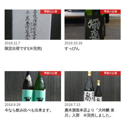
季節のお酒
季節のお酒
2018.11.7
2019.10.16
限定出荷です!(※完売)
すっぴん
季節のお酒
季節のお酒
2018.9.28
2018.7.13
今なら飲み比べも出来ます。
廣木酒造本店より「大吟醸 泉
川」入荷 ※完売しました。