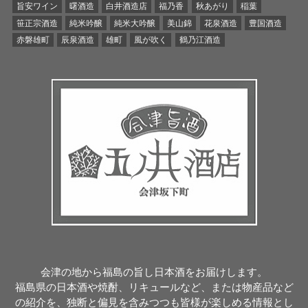
旨安ワイン
曙酒造
白井酒造店
福乃香
秋あがり
稲葉
笹正宗酒造
純米吟醸
純米大吟醸
美山錦
花泉酒造
豊国酒造
赤磐雄町
辰泉酒造
雄町
風が吹く
鶴乃江酒造
会津の地から福島の旨し日本酒をお届けします。
福島県の日本酒や焼酎、リキュールなど、または物産品など
の紹介を、独断と偏見を含みつつも皆様が楽しめる情報とし