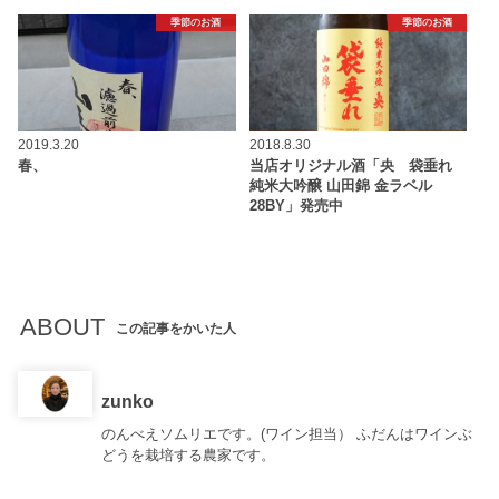
季節のお酒
季節のお酒
2019.3.20
2018.8.30
春、
当店オリジナル酒「央 袋垂れ
純米大吟醸 山田錦 金ラベル
28BY」発売中
ABOUT
この記事をかいた人
zunko
のんべえソムリエです。(ワイン担当） ふだんはワインぶ
どうを栽培する農家です。