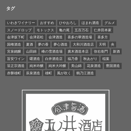
タグ
いわきワイナリー
おすすめ
ひやおろし
ほまれ酒造
グルメ
スノードロップ
モトックス
亀の尾
五百万石
仁井田本家
会津坂下町
会津若松
会津酒造
喜多の華酒造場
喜多方
国権酒造
夏酒
夢の香
夢心酒造
大和川酒造店
天明
央
宮泉銘醸
山田錦
峰の雪酒造場
廣木酒造本店
弥右衛門
新酒
旨安ワイン
曙酒造
白井酒造店
福乃香
秋あがり
稲葉
笹正宗酒造
純米吟醸
純米大吟醸
美山錦
花泉酒造
豊国酒造
赤磐雄町
辰泉酒造
雄町
風が吹く
鶴乃江酒造