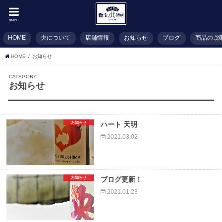
menu
HOME
央について
店舗情報
お知らせ
ブログ
商品のご
HOME
お知らせ
CATEGORY
お知らせ
お知らせ
ハート 天明
2021.03.02
お知らせ
ブログ更新！
2021.01.23