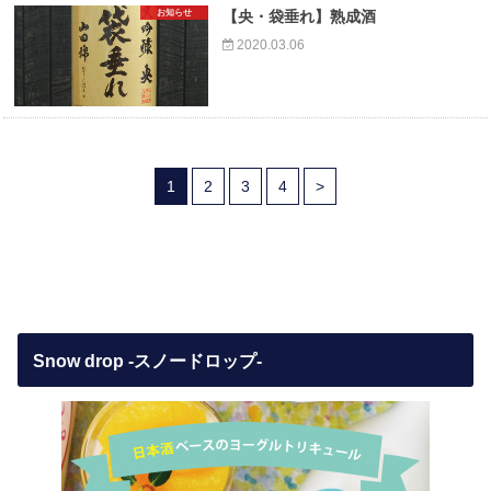
お知らせ
【央・袋垂れ】熟成酒
2020.03.06
1
2
3
4
>
Snow drop -スノードロップ-