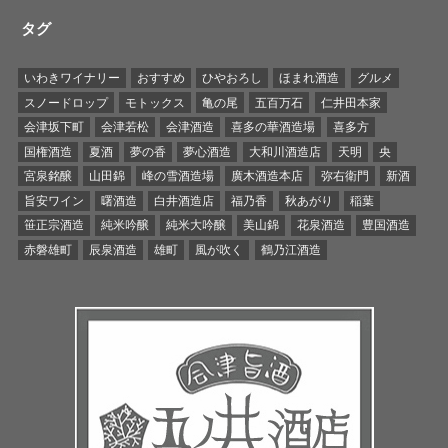
タグ
いわきワイナリー
おすすめ
ひやおろし
ほまれ酒造
グルメ
スノードロップ
モトックス
亀の尾
五百万石
仁井田本家
会津坂下町
会津若松
会津酒造
喜多の華酒造場
喜多方
国権酒造
夏酒
夢の香
夢心酒造
大和川酒造店
天明
央
宮泉銘醸
山田錦
峰の雪酒造場
廣木酒造本店
弥右衛門
新酒
旨安ワイン
曙酒造
白井酒造店
福乃香
秋あがり
稲葉
笹正宗酒造
純米吟醸
純米大吟醸
美山錦
花泉酒造
豊国酒造
赤磐雄町
辰泉酒造
雄町
風が吹く
鶴乃江酒造