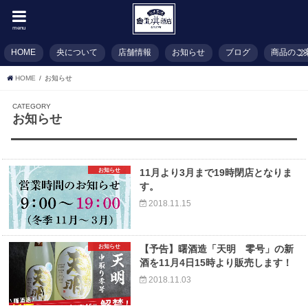
menu
HOME
央について
店舗情報
お知らせ
ブログ
商品のご
HOME
お知らせ
CATEGORY
お知らせ
お知らせ
11月より3月まで19時閉店となりま
す。
2018.11.15
お知らせ
【予告】曙酒造「天明 零号」の新
酒を11月4日15時より販売します！
2018.11.03