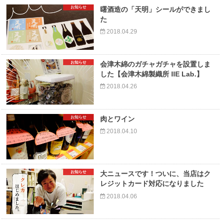
お知らせ
曙酒造の「天明」シールができまし
た
2018.04.29
お知らせ
会津木綿のガチャガチャを設置しま
した【会津木綿製織所 IIE Lab.】
2018.04.26
お知らせ
肉とワイン
2018.04.10
お知らせ
大ニュースです！ついに、当店はク
レジットカード対応になりました
2018.04.06