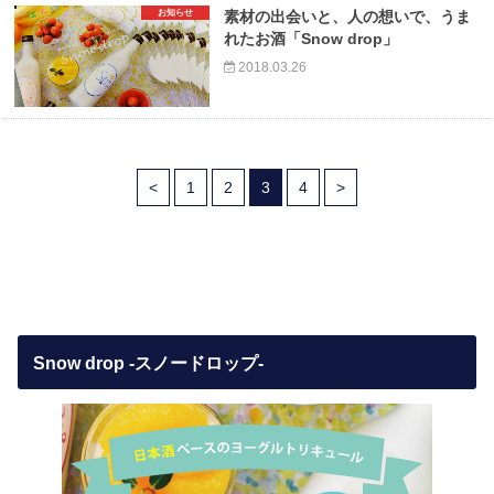
お知らせ
素材の出会いと、人の想いで、うま
れたお酒「Snow drop」
2018.03.26
<
1
2
3
4
>
Snow drop -スノードロップ-