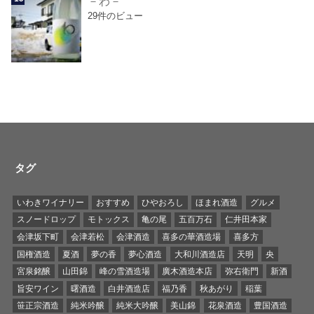
－わ－
29件のビュー
タグ
いわきワイナリー
おすすめ
ひやおろし
ほまれ酒造
グルメ
スノードロップ
モトックス
亀の尾
五百万石
仁井田本家
会津坂下町
会津若松
会津酒造
喜多の華酒造場
喜多方
国権酒造
夏酒
夢の香
夢心酒造
大和川酒造店
天明
央
宮泉銘醸
山田錦
峰の雪酒造場
廣木酒造本店
弥右衛門
新酒
旨安ワイン
曙酒造
白井酒造店
福乃香
秋あがり
稲葉
笹正宗酒造
純米吟醸
純米大吟醸
美山錦
花泉酒造
豊国酒造