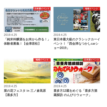
日本酒イベント
地域イベント
2019.4.25
2019.4.25
「純米吟醸酒をお米から作る！」
東日本最大級のクラシックカーイ
体験者募集！【会津若松】
ベント！「西会津なつかしcarシ
ョー2019」
地域イベント
日本酒イベント
2019.4.25
2019.4.25
菜の花フェスタ in 三ノ倉高原
喜多方12蔵をめぐる「喜多方酒
【喜多方】
蔵探訪 のんびりウォーク」