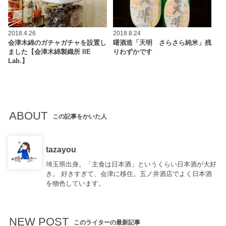
2018.4.26
2018.8.24
会津木綿のガチャガチャを設置し
曙酒造「天明 さらさら純米」残
ました【会津木綿製織所 IIE
りわずかです
Lab.】
ABOUT
この記事をかいた人
tazayou
埼玉県出身。「主食は日本酒」というくらい日本酒が大好
き。 好きすぎて、会津に移住。五ノ井酒店でよく日本酒
を物色しています。
NEW POST
このライターの最新記事