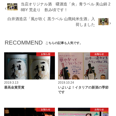
当店オリジナル酒 曙酒造「央」青ラベル 美山錦 2
8BY 荒走り 飲み頃です！
白井酒造店「風が吹く 黒ラベル 山廃純米生酒」入
荷しました
RECOMMEND
こちらの記事も人気です。
お知らせ
お知らせ
2019.3.13
2019.10.24
最高金賞受賞
いよいよ！イタリアの新酒の季節
です
お知らせ
お知らせ