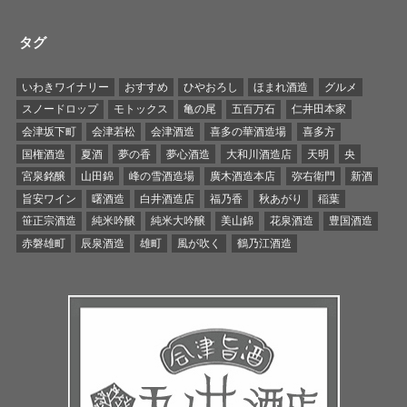
タグ
いわきワイナリー
おすすめ
ひやおろし
ほまれ酒造
グルメ
スノードロップ
モトックス
亀の尾
五百万石
仁井田本家
会津坂下町
会津若松
会津酒造
喜多の華酒造場
喜多方
国権酒造
夏酒
夢の香
夢心酒造
大和川酒造店
天明
央
宮泉銘醸
山田錦
峰の雪酒造場
廣木酒造本店
弥右衛門
新酒
旨安ワイン
曙酒造
白井酒造店
福乃香
秋あがり
稲葉
笹正宗酒造
純米吟醸
純米大吟醸
美山錦
花泉酒造
豊国酒造
赤磐雄町
辰泉酒造
雄町
風が吹く
鶴乃江酒造