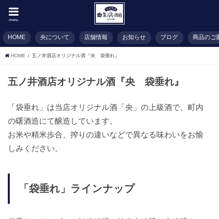
menu
HOME
央について
店舗情報
お知らせ
ブログ
商品のご
HOME
五ノ井酒店オリジナル酒『央 袋垂れ』
五ノ井酒店オリジナル酒『央 袋垂れ』
「袋垂れ」は当店オリジナル酒「央」の上級酒で、町内
の曙酒造にて醸造しています。
お米や精米歩合、搾りの違いなどで異なる味わいをお愉
しみください。
「袋垂れ」ラインナップ