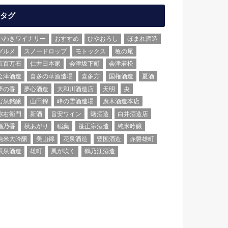
タグ
いわきワイナリー
おすすめ
ひやおろし
ほまれ酒造
グルメ
スノードロップ
モトックス
亀の尾
五百万石
仁井田本家
会津坂下町
会津若松
会津酒造
喜多の華酒造場
喜多方
国権酒造
夏酒
夢の香
夢心酒造
大和川酒造店
天明
央
宮泉銘醸
山田錦
峰の雪酒造場
廣木酒造本店
弥右衛門
新酒
旨安ワイン
曙酒造
白井酒造店
福乃香
秋あがり
稲葉
笹正宗酒造
純米吟醸
純米大吟醸
美山錦
花泉酒造
豊国酒造
赤磐雄町
辰泉酒造
雄町
風が吹く
鶴乃江酒造