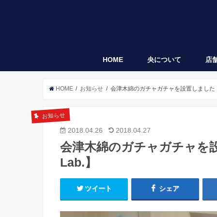
HOME
央について
店
央
袋垂れ
HOME
お知らせ
会津木綿のガチャガチャを設置しました【会津
お知らせ
2018.04.26
2018.04.27
会津木綿のガチャガチャを設
Lab.】
ツイート
シェア