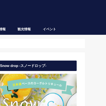
情報
観光情報
イベント
会津坂下
会津若松
日本酒イベント
地域イベント
Snow drop -スノードロップ-