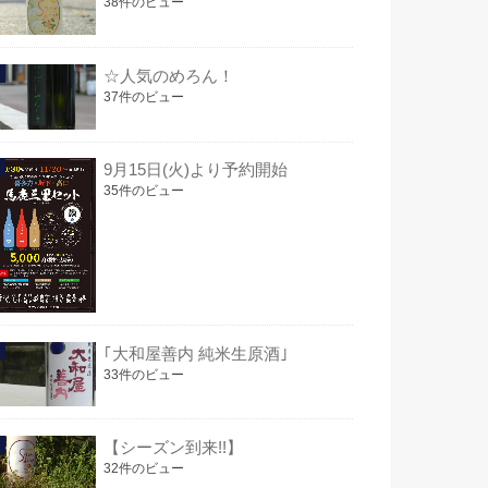
38件のビュー
☆人気のめろん！
37件のビュー
9月15日(火)より予約開始
35件のビュー
｢大和屋善内 純米生原酒｣
33件のビュー
【シーズン到来!!】
32件のビュー