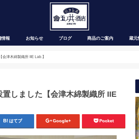
舗情報
お知らせ
ブログ
商品のご案内
蔵元
新発売
季節のお酒
通年商品
入荷情報
ワイン
木綿製織所 IIE Lab.】
置しました【会津木綿製織所 IIE
はてブ
Google+
Pocket