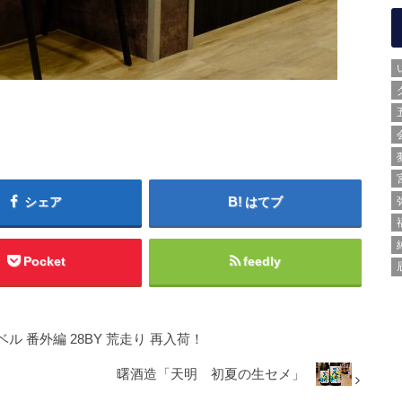
シェア
はてブ
Pocket
feedly
 番外編 28BY 荒走り 再入荷！
曙酒造「天明 初夏の生セメ」