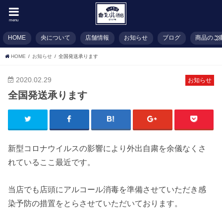
menu
HOME
央について
店舗情報
お知らせ
ブログ
商品のご
HOME
お知らせ
全国発送承ります
2020.02.29
お知らせ
全国発送承ります
新型コロナウイルスの影響により外出自粛を余儀なくさ
れているここ最近です。
当店でも店頭にアルコール消毒を準備させていただき感
染予防の措置をとらさせていただいております。