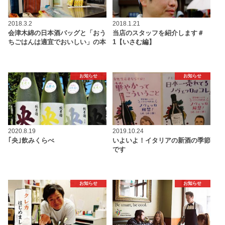
2018.3.2
2018.1.21
会津木綿の日本酒バッグと「おう
当店のスタッフを紹介します＃
ちごはんは適宜でおいしい」の本
1【いさむ編】
お知らせ
お知らせ
2020.8.19
2019.10.24
｢央｣飲みくらべ
いよいよ！イタリアの新酒の季節
です
お知らせ
お知らせ