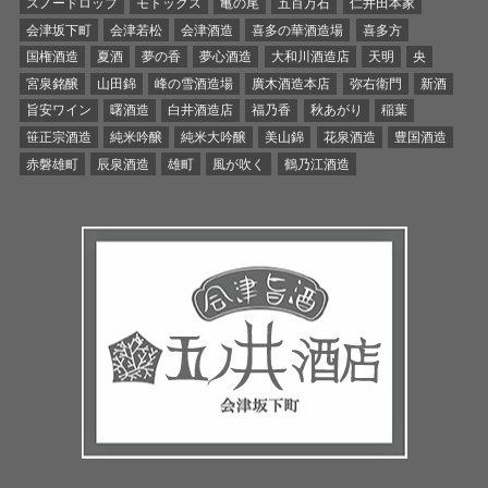
スノードロップ
モトックス
亀の尾
五百万石
仁井田本家
会津坂下町
会津若松
会津酒造
喜多の華酒造場
喜多方
国権酒造
夏酒
夢の香
夢心酒造
大和川酒造店
天明
央
宮泉銘醸
山田錦
峰の雪酒造場
廣木酒造本店
弥右衛門
新酒
旨安ワイン
曙酒造
白井酒造店
福乃香
秋あがり
稲葉
笹正宗酒造
純米吟醸
純米大吟醸
美山錦
花泉酒造
豊国酒造
赤磐雄町
辰泉酒造
雄町
風が吹く
鶴乃江酒造