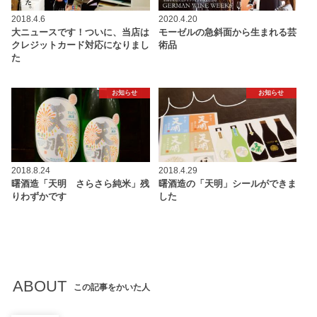
2018.4.6
2020.4.20
大ニュースです！ついに、当店は
モーゼルの急斜面から生まれる芸
クレジットカード対応になりまし
術品
た
お知らせ
お知らせ
2018.8.24
2018.4.29
曙酒造「天明 さらさら純米」残
曙酒造の「天明」シールができま
りわずかです
した
ABOUT
この記事をかいた人