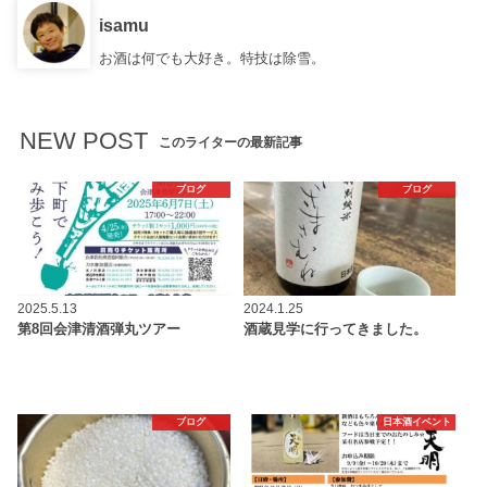
isamu
お酒は何でも大好き。特技は除雪。
NEW POST
このライターの最新記事
ブログ
ブログ
2025.5.13
2024.1.25
第8回会津清酒弾丸ツアー
酒蔵見学に行ってきました。
ブログ
日本酒イベント