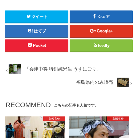
ツイート
シェア
はてブ
Google+
Pocket
feedly
「会津中将 特別純米生 うすにごり」
福島県内のみ販売
RECOMMEND
こちらの記事も人気です。
お知らせ
お知らせ