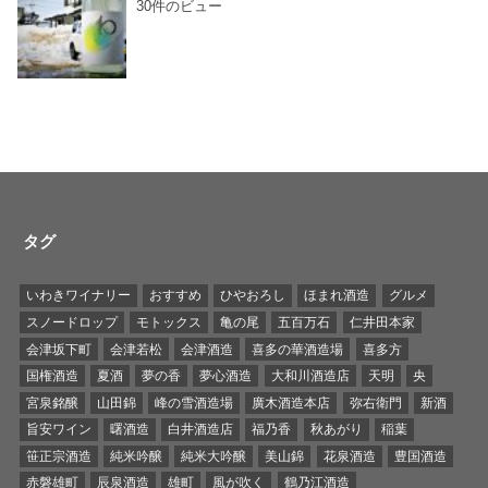
30件のビュー
タグ
いわきワイナリー
おすすめ
ひやおろし
ほまれ酒造
グルメ
スノードロップ
モトックス
亀の尾
五百万石
仁井田本家
会津坂下町
会津若松
会津酒造
喜多の華酒造場
喜多方
国権酒造
夏酒
夢の香
夢心酒造
大和川酒造店
天明
央
宮泉銘醸
山田錦
峰の雪酒造場
廣木酒造本店
弥右衛門
新酒
旨安ワイン
曙酒造
白井酒造店
福乃香
秋あがり
稲葉
笹正宗酒造
純米吟醸
純米大吟醸
美山錦
花泉酒造
豊国酒造
赤磐雄町
辰泉酒造
雄町
風が吹く
鶴乃江酒造