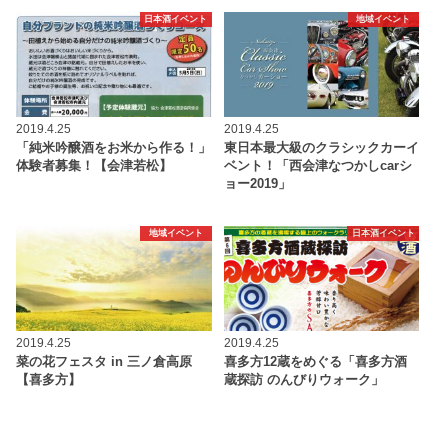
日本酒イベント
地域イベント
2019.4.25
2019.4.25
「純米吟醸酒をお米から作る！」
東日本最大級のクラシックカーイ
体験者募集！【会津若松】
ベント！「西会津なつかしcarシ
ョー2019」
地域イベント
日本酒イベント
2019.4.25
2019.4.25
菜の花フェスタ in 三ノ倉高原
喜多方12蔵をめぐる「喜多方酒
【喜多方】
蔵探訪 のんびりウォーク」