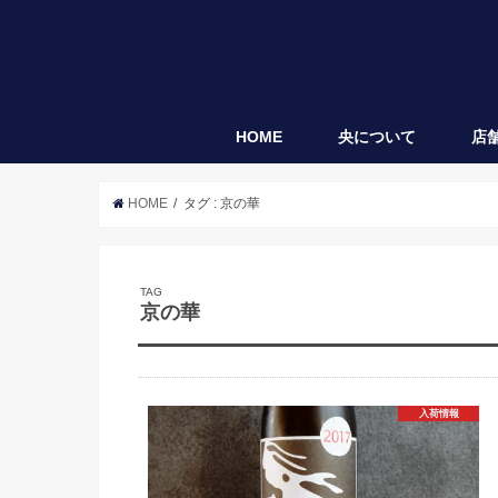
HOME
央について
店
央
袋垂れ
HOME
タグ : 京の華
TAG
京の華
入荷情報