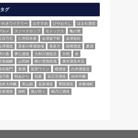
タグ
いわきワイナリー
おすすめ
ひやおろし
ほまれ酒造
グルメ
スノードロップ
モトックス
亀の尾
五百万石
仁井田本家
会津坂下町
会津若松
会津酒造
喜多の華酒造場
喜多方
国権酒造
夏酒
夢の香
夢心酒造
大和川酒造店
天明
央
宮泉銘醸
山田錦
峰の雪酒造場
廣木酒造本店
弥右衛門
新酒
旨安ワイン
曙酒造
白井酒造店
福乃香
秋あがり
稲葉
笹正宗酒造
純米吟醸
純米大吟醸
美山錦
花泉酒造
豊国酒造
赤磐雄町
辰泉酒造
雄町
風が吹く
鶴乃江酒造