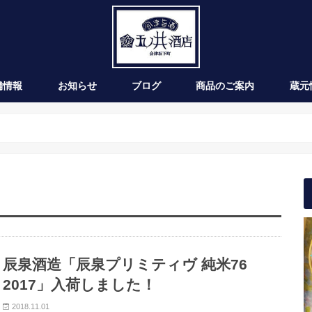
舗情報
お知らせ
ブログ
商品のご案内
蔵元
新発売
季節のお酒
通年商品
入荷情報
ワイン
辰泉酒造「辰泉プリミティヴ 純米76
2017」入荷しました！
2018.11.01