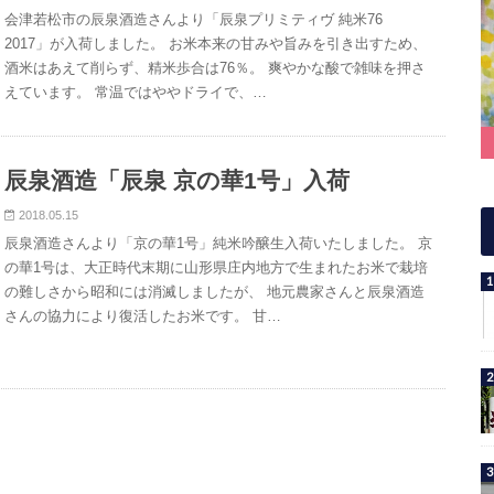
会津若松市の辰泉酒造さんより「辰泉プリミティヴ 純米76
2017」が入荷しました。 お米本来の甘みや旨みを引き出すため、
酒米はあえて削らず、精米歩合は76％。 爽やかな酸で雑味を押さ
えています。 常温ではややドライで、…
辰泉酒造「辰泉 京の華1号」入荷
2018.05.15
辰泉酒造さんより「京の華1号」純米吟醸生入荷いたしました。 京
の華1号は、大正時代末期に山形県庄内地方で生まれたお米で栽培
の難しさから昭和には消滅しましたが、 地元農家さんと辰泉酒造
さんの協力により復活したお米です。 甘…