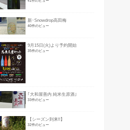
41件のビュー
新･Snowdrop高田梅
40件のビュー
9月15日(火)より予約開始
35件のビュー
｢大和屋善内 純米生原酒｣
33件のビュー
【シーズン到来!!】
32件のビュー