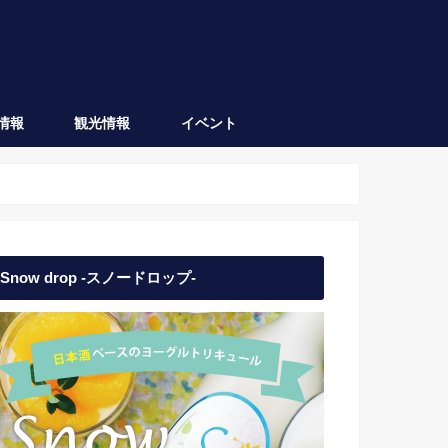
情報
観光情報
イベント
会津坂下
会津若松
日本酒イベント
地域イベント
Snow drop -スノードロップ-