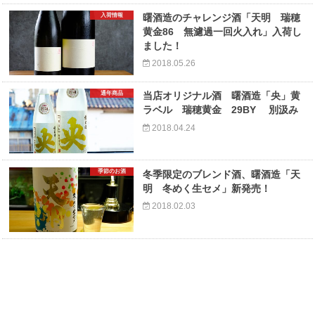
入荷情報
曙酒造のチャレンジ酒「天明 瑞穂
黄金86 無濾過一回火入れ」入荷し
ました！
2018.05.26
通年商品
当店オリジナル酒 曙酒造「央」黄
ラベル 瑞穂黄金 29BY 別汲み
2018.04.24
季節のお酒
冬季限定のブレンド酒、曙酒造「天
明 冬めく生セメ」新発売！
2018.02.03