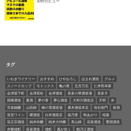
30件のビュー
タグ
いわきワイナリー
おすすめ
ひやおろし
ほまれ酒造
グルメ
スノードロップ
モトックス
亀の尾
五百万石
仁井田本家
会津坂下町
会津若松
会津酒造
喜多の華酒造場
喜多方
国権酒造
夏酒
夢の香
夢心酒造
大和川酒造店
天明
央
宮泉銘醸
山田錦
峰の雪酒造場
廣木酒造本店
弥右衛門
新酒
旨安ワイン
曙酒造
白井酒造店
福乃香
秋あがり
稲葉
笹正宗酒造
純米吟醸
純米大吟醸
美山錦
花泉酒造
豊国酒造
赤磐雄町
辰泉酒造
雄町
風が吹く
鶴乃江酒造