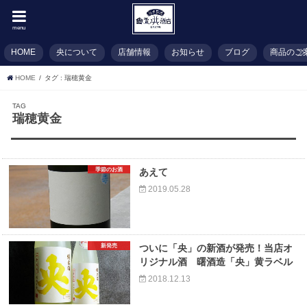
menu
HOME
央について
店舗情報
お知らせ
ブログ
商品のご
HOME
タグ : 瑞穂黄金
TAG
瑞穂黄金
季節のお酒
あえて
2019.05.28
新発売
ついに「央」の新酒が発売！当店オ
リジナル酒 曙酒造「央」黄ラベル
2018.12.13