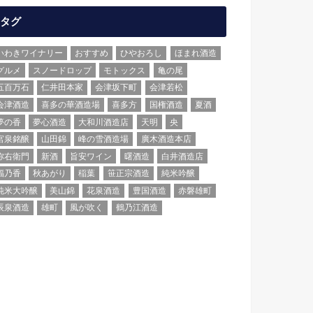
タグ
いわきワイナリー
おすすめ
ひやおろし
ほまれ酒造
グルメ
スノードロップ
モトックス
亀の尾
五百万石
仁井田本家
会津坂下町
会津若松
会津酒造
喜多の華酒造場
喜多方
国権酒造
夏酒
夢の香
夢心酒造
大和川酒造店
天明
央
宮泉銘醸
山田錦
峰の雪酒造場
廣木酒造本店
弥右衛門
新酒
旨安ワイン
曙酒造
白井酒造店
福乃香
秋あがり
稲葉
笹正宗酒造
純米吟醸
純米大吟醸
美山錦
花泉酒造
豊国酒造
赤磐雄町
辰泉酒造
雄町
風が吹く
鶴乃江酒造