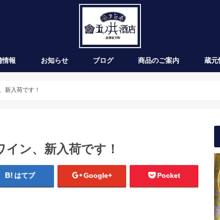
舗情報
お知らせ
ブログ
商品のご案内
蔵元
新発売
季節のお酒
通年商品
入荷情報
ワイン
、新入荷です！
ワイン、新入荷です！
はてブ
Google+
Pocket