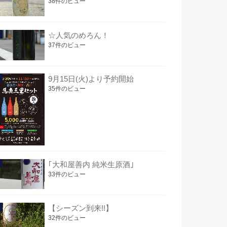
38件のビュー
☆人気のめろん！
37件のビュー
9月15日(火)より予約開始
35件のビュー
｢大和屋善内 純米生原酒｣
33件のビュー
【シーズン到来!!】
32件のビュー