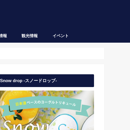
情報
観光情報
イベント
会津坂下
会津若松
日本酒イベント
地域イベント
Snow drop -スノードロップ-