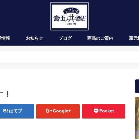
舗情報
お知らせ
ブログ
商品のご案内
蔵元
新発売
季節のお酒
通年商品
入荷情報
ワイン
す！
はてブ
Google+
Pocket