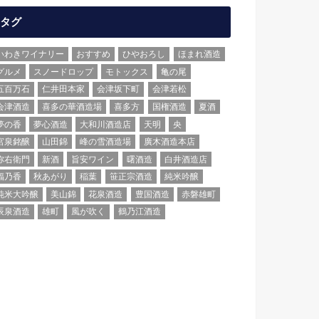
タグ
いわきワイナリー
おすすめ
ひやおろし
ほまれ酒造
グルメ
スノードロップ
モトックス
亀の尾
五百万石
仁井田本家
会津坂下町
会津若松
会津酒造
喜多の華酒造場
喜多方
国権酒造
夏酒
夢の香
夢心酒造
大和川酒造店
天明
央
宮泉銘醸
山田錦
峰の雪酒造場
廣木酒造本店
弥右衛門
新酒
旨安ワイン
曙酒造
白井酒造店
福乃香
秋あがり
稲葉
笹正宗酒造
純米吟醸
純米大吟醸
美山錦
花泉酒造
豊国酒造
赤磐雄町
辰泉酒造
雄町
風が吹く
鶴乃江酒造