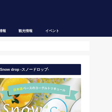
情報
観光情報
イベント
会津坂下
会津若松
日本酒イベント
地域イベント
Snow drop -スノードロップ-