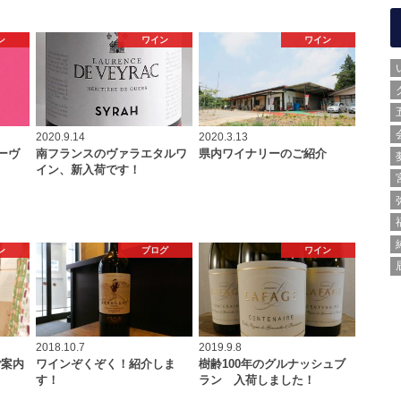
ン
ワイン
ワイン
2020.9.14
2020.3.13
ーヴ
南フランスのヴァラエタルワ
県内ワイナリーのご紹介
イン、新入荷です！
ン
ブログ
ワイン
2018.10.7
2019.9.8
ご案内
ワインぞくぞく！紹介しま
樹齢100年のグルナッシュブ
す！
ラン 入荷しました！