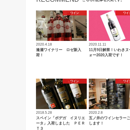
ワイン
ワイ
2020.4.18
2020.11.11
逢瀬ワイナリー ロゼ新入
11月9日解禁！いわきヌ
荷！
ォー2020入荷です！
ワイン
ワイ
2018.5.28
2020.2.8
スペイン「ボデガ イヌリエ
五ノ井のワインセラー
ータ」入荷しました ＰＥＲ
します！
Ｔ３