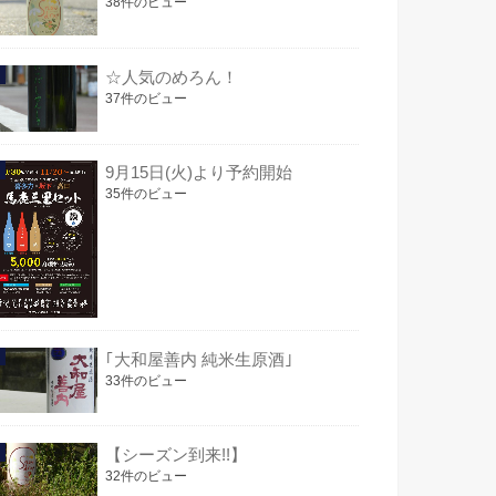
38件のビュー
☆人気のめろん！
37件のビュー
9月15日(火)より予約開始
35件のビュー
｢大和屋善内 純米生原酒｣
33件のビュー
【シーズン到来!!】
32件のビュー