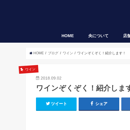
HOME
央について
店
央
袋垂れ
HOME
ブログ
ワイン
ワインぞくぞく！紹介します！
ワイン
2018.09.02
ワインぞくぞく！紹介しま
ツイート
シェア