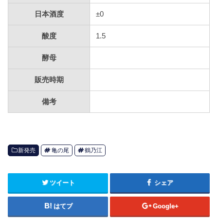
日本酒度
±0
酸度
1.5
酵母
販売時期
備考
新発売
亀の尾
鶴乃江
ツイート
シェア
はてブ
Google+