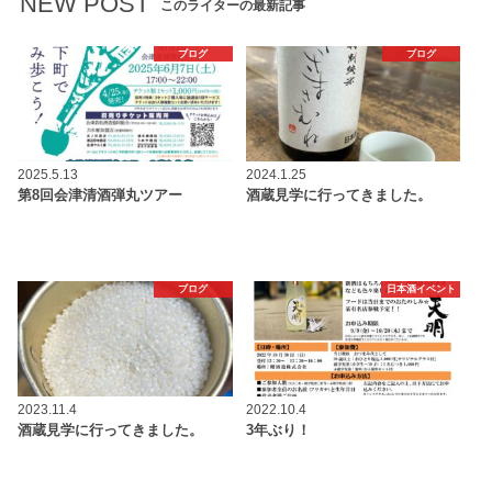
NEW POST
このライターの最新記事
ブログ
ブログ
2025.5.13
2024.1.25
第8回会津清酒弾丸ツアー
酒蔵見学に行ってきました。
ブログ
日本酒イベント
2023.11.4
2022.10.4
酒蔵見学に行ってきました。
3年ぶり！