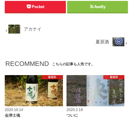
Pocket
feedly
アカナイ
夏原酒
RECOMMEND
こちらの記事も人気です。
新発売
新発売
2020.10.14
2020.2.19
会津士魂
ついに