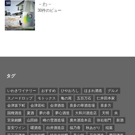
－わ－
30件のビュー
タグ
いわきワイナリー
おすすめ
ひやおろし
ほまれ酒造
グルメ
スノードロップ
モトックス
亀の尾
五百万石
仁井田本家
会津坂下町
会津若松
会津酒造
喜多の華酒造場
喜多方
国権酒造
夏酒
夢の香
夢心酒造
大和川酒造店
天明
央
宮泉銘醸
山田錦
峰の雪酒造場
廣木酒造本店
弥右衛門
新酒
旨安ワイン
曙酒造
白井酒造店
福乃香
秋あがり
稲葉