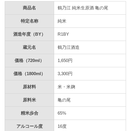
商品名
鶴乃江 純米生原酒 亀の尾
特定名称
純米
酒造年度（BY）
R1BY
蔵元名
鶴乃江酒造
価格（720ml）
1,650円
価格（1800ml）
3,300円
原材料
米・米麹
原料米
亀の尾
精米歩合
65%
アルコール度
16度