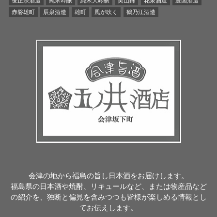
笹正宗酒造
純米吟醸
純米大吟醸
美山錦
花泉酒造
豊国酒造
赤磐雄町
辰泉酒造
雄町
風が吹く
鶴乃江酒造
会津の地から福島の旨し日本酒をお届けします。
福島県の日本酒や焼酎、リキュールなど、または物産品など
の紹介を、独断と偏見を含みつつも皆様が楽しめる情報とし
てお伝えします。