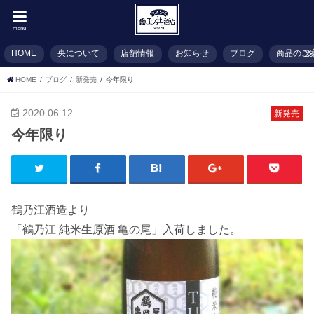
menu
HOME
央について
店舗情報
お知らせ
ブログ
商品のご
HOME
ブログ
新発売
今年限り
2020.06.12
新発売
今年限り
鶴乃江酒造より
「鶴乃江 純米生原酒 亀の尾」入荷しました。