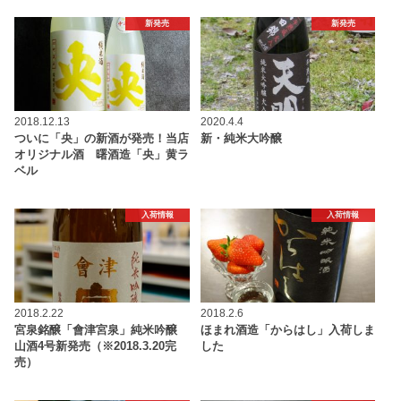
新発売
新発売
2018.12.13
2020.4.4
ついに「央」の新酒が発売！当店
新・純米大吟醸
オリジナル酒 曙酒造「央」黄ラ
ベル
入荷情報
入荷情報
2018.2.22
2018.2.6
宮泉銘醸「會津宮泉」純米吟醸
ほまれ酒造「からはし」入荷しま
山酒4号新発売（※2018.3.20完
した
売）