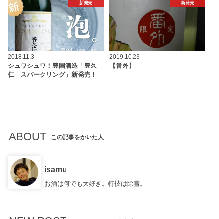
新発売
新発売
2018.11.3
2019.10.23
シュワシュワ！豊国酒造「豊久
【番外】
仁 スパークリング」新発売！
ABOUT
この記事をかいた人
isamu
お酒は何でも大好き。特技は除雪。