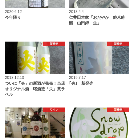
2020.6.12
2018.4.4
今年限り
仁井田本家「おだやか 純米吟
醸 山田錦 生」
新発売
新発売
2018.12.13
2019.7.17
ついに「央」の新酒が発売！当店
｢央｣ 新発売
オリジナル酒 曙酒造「央」黄ラ
ベル
ワイン
新発売