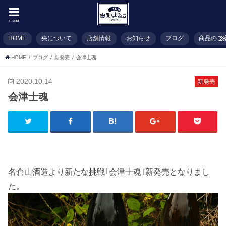
menu
HOME
央について
店舗情報
お知らせ
ブログ
商品のご
HOME
ブログ
新発売
会津士魂
2020.10.14
新発売
会津士魂
名倉山酒造より新たな挑戦｢会津士魂｣新発売となりまし
た。