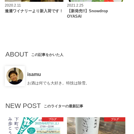
2020.2.11
2021.2.25
逢瀬ワイナリーより新入荷です！
【新発売!!】Snowdrop
OYASAI
ABOUT
この記事をかいた人
isamu
お酒は何でも大好き。特技は除雪。
NEW POST
このライターの最新記事
ブログ
ブログ