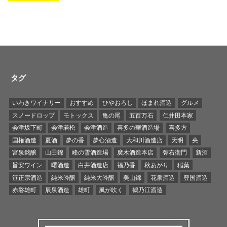
タグ
いわきワイナリー
おすすめ
ひやおろし
ほまれ酒造
グルメ
スノードロップ
モトックス
亀の尾
五百万石
仁井田本家
会津坂下町
会津若松
会津酒造
喜多の華酒造場
喜多方
国権酒造
夏酒
夢の香
夢心酒造
大和川酒造店
天明
央
宮泉銘醸
山田錦
峰の雪酒造場
廣木酒造本店
弥右衛門
新酒
旨安ワイン
曙酒造
白井酒造店
福乃香
秋あがり
稲葉
笹正宗酒造
純米吟醸
純米大吟醸
美山錦
花泉酒造
豊国酒造
赤磐雄町
辰泉酒造
雄町
風が吹く
鶴乃江酒造