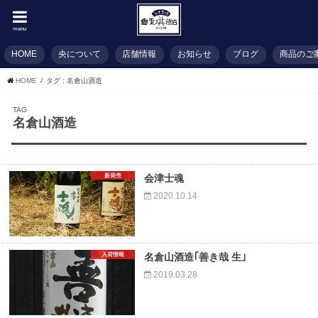
menu
HOME
央について
店舗情報
お知らせ
ブログ
商品のご
HOME
タグ : 名倉山酒造
TAG
名倉山酒造
新発売
会津士魂
2020.10.14
入荷情報
名倉山酒造｢善き哉 生｣
2019.03.28