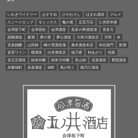
いわきワイナリー
おすすめ
ひやおろし
ほまれ酒造
グルメ
スノードロップ
モトックス
亀の尾
五百万石
仁井田本家
会津坂下町
会津若松
会津酒造
喜多の華酒造場
喜多方
国権酒造
夏酒
夢の香
夢心酒造
大和川酒造店
天明
央
宮泉銘醸
山田錦
峰の雪酒造場
廣木酒造本店
弥右衛門
新酒
旨安ワイン
曙酒造
白井酒造店
福乃香
秋あがり
稲葉
笹正宗酒造
純米吟醸
純米大吟醸
美山錦
花泉酒造
豊国酒造
赤磐雄町
辰泉酒造
雄町
風が吹く
鶴乃江酒造