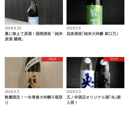
2019.6.10
2019.5.5
夏に敢えて原酒！国権酒造「純米
花泉酒造｢純米大吟醸 皐口万｣
原酒 國権」
ブログ
ブログ
2019.5.3
2019.5.3
数量限定！一生青春大吟醸斗瓶取
五ノ井酒店オリジナル酒｢央｣新
り
入荷！