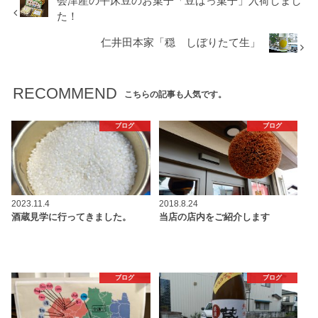
会津産の平床豆のお菓子「豆ばっ菓子」入荷しまし
た！
仁井田本家「穏 しぼりたて生」
RECOMMEND
こちらの記事も人気です。
ブログ
ブログ
2023.11.4
2018.8.24
酒蔵見学に行ってきました。
当店の店内をご紹介します
ブログ
ブログ