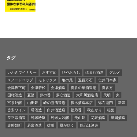
タグ
いわきワイナリー
おすすめ
ひやおろし
ほまれ酒造
グルメ
スノードロップ
モトックス
亀の尾
五百万石
仁井田本家
会津坂下町
会津若松
会津酒造
喜多の華酒造場
喜多方
国権酒造
夏酒
夢の香
夢心酒造
大和川酒造店
天明
央
宮泉銘醸
山田錦
峰の雪酒造場
廣木酒造本店
弥右衛門
新酒
旨安ワイン
曙酒造
白井酒造店
福乃香
秋あがり
稲葉
笹正宗酒造
純米吟醸
純米大吟醸
美山錦
花泉酒造
豊国酒造
赤磐雄町
辰泉酒造
雄町
風が吹く
鶴乃江酒造