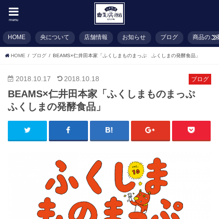
menu
HOME
央について
店舗情報
お知らせ
ブログ
商品のご
HOME
ブログ
BEAMS×仁井田本家「ふくしまものまっぷ ふくしまの発酵食品」
2018.10.17
2018.10.18
ブログ
BEAMS×仁井田本家「ふくしまものまっぷ
ふくしまの発酵食品」