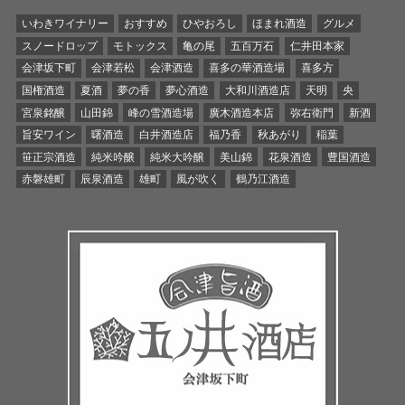
いわきワイナリー
おすすめ
ひやおろし
ほまれ酒造
グルメ
スノードロップ
モトックス
亀の尾
五百万石
仁井田本家
会津坂下町
会津若松
会津酒造
喜多の華酒造場
喜多方
国権酒造
夏酒
夢の香
夢心酒造
大和川酒造店
天明
央
宮泉銘醸
山田錦
峰の雪酒造場
廣木酒造本店
弥右衛門
新酒
旨安ワイン
曙酒造
白井酒造店
福乃香
秋あがり
稲葉
笹正宗酒造
純米吟醸
純米大吟醸
美山錦
花泉酒造
豊国酒造
赤磐雄町
辰泉酒造
雄町
風が吹く
鶴乃江酒造