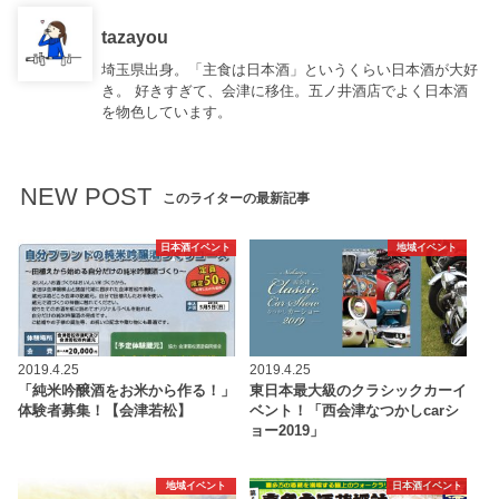
tazayou
埼玉県出身。「主食は日本酒」というくらい日本酒が大好
き。 好きすぎて、会津に移住。五ノ井酒店でよく日本酒
を物色しています。
NEW POST
このライターの最新記事
日本酒イベント
地域イベント
2019.4.25
2019.4.25
「純米吟醸酒をお米から作る！」
東日本最大級のクラシックカーイ
体験者募集！【会津若松】
ベント！「西会津なつかしcarシ
ョー2019」
地域イベント
日本酒イベント