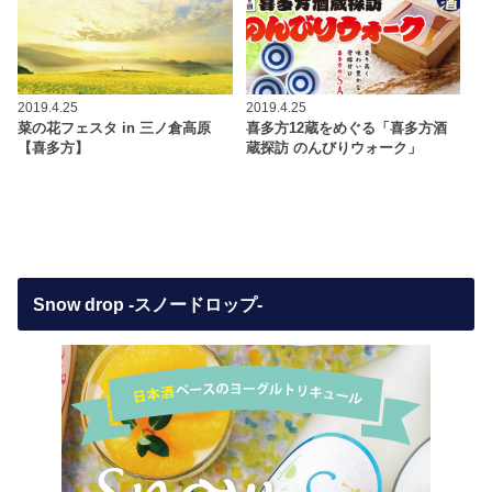
2019.4.25
2019.4.25
菜の花フェスタ in 三ノ倉高原
喜多方12蔵をめぐる「喜多方酒
【喜多方】
蔵探訪 のんびりウォーク」
Snow drop -スノードロップ-