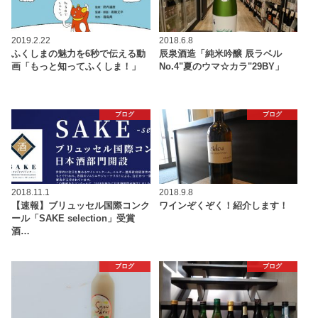
2019.2.22
2018.6.8
ふくしまの魅力を6秒で伝える動
辰泉酒造「純米吟醸 辰ラベル
画「もっと知ってふくしま！」
No.4"夏のウマ☆カラ"29BY」
ブログ
ブログ
2018.11.1
2018.9.8
【速報】ブリュッセル国際コンク
ワインぞくぞく！紹介します！
ール「SAKE selection」受賞
酒…
ブログ
ブログ