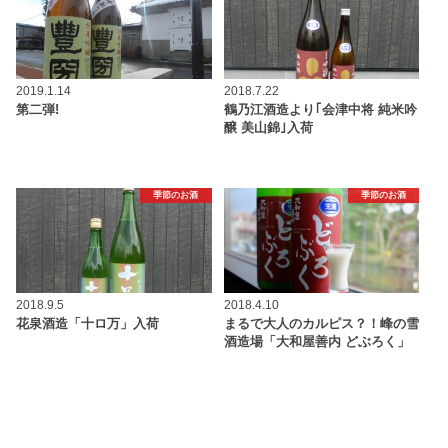
2019.1.14
2018.7.22
第二弾!
鶴乃江酒造より｢会津中将 純米吟
醸 美山錦｣入荷
季節のお酒
季節のお酒
2018.9.5
2018.4.10
花泉酒造「十ロ万」入荷
まるで大人のカルピス？！峰の雪
酒造場「大和屋善内 どぶろく」