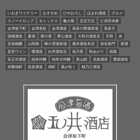
いわきワイナリー
おすすめ
ひやおろし
ほまれ酒造
グルメ
スノードロップ
モトックス
亀の尾
五百万石
仁井田本家
会津坂下町
会津若松
会津酒造
喜多の華酒造場
喜多方
国権酒造
夏酒
夢の香
夢心酒造
大和川酒造店
天明
央
宮泉銘醸
山田錦
峰の雪酒造場
廣木酒造本店
弥右衛門
新酒
旨安ワイン
曙酒造
白井酒造店
福乃香
秋あがり
稲葉
笹正宗酒造
純米吟醸
純米大吟醸
美山錦
花泉酒造
豊国酒造
赤磐雄町
辰泉酒造
雄町
風が吹く
鶴乃江酒造