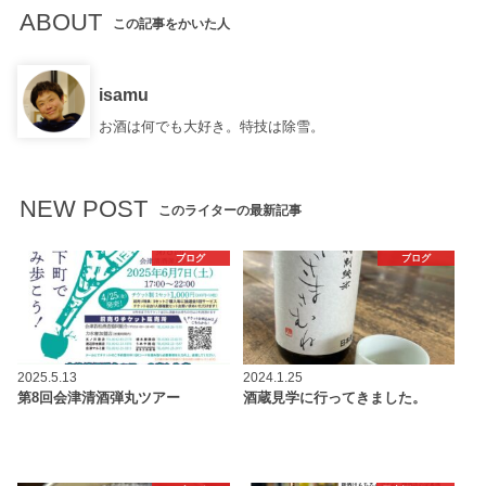
ABOUT
この記事をかいた人
isamu
お酒は何でも大好き。特技は除雪。
NEW POST
このライターの最新記事
ブログ
ブログ
2025.5.13
2024.1.25
第8回会津清酒弾丸ツアー
酒蔵見学に行ってきました。