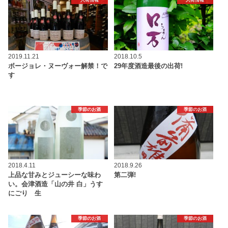
入荷情報
入荷情報
2019.11.21
2018.10.5
ボージョレ・ヌーヴォー解禁！で
29年度酒造最後の出荷!
す
季節のお酒
季節のお酒
2018.4.11
2018.9.26
上品な甘みとジューシーな味わ
第二弾!
い。会津酒造「山の井 白」うす
にごり 生
季節のお酒
季節のお酒