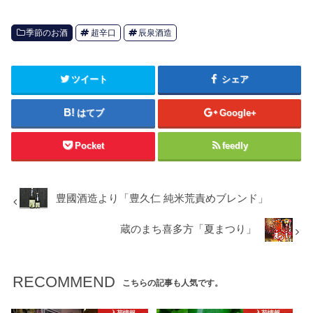
季節のお酒
超辛口
辰泉酒造
ツイート
シェア
はてブ
Google+
Pocket
feedly
豊國酒造より「豊久仁 純米荒責めブレンド」
蔵のまち喜多方「夏まつり」
RECOMMEND
こちらの記事も人気です。