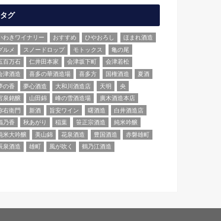
タグ
いわきワイナリー
おすすめ
ひやおろし
ほまれ酒造
グルメ
スノードロップ
モトックス
亀の尾
五百万石
仁井田本家
会津坂下町
会津若松
会津酒造
喜多の華酒造場
喜多方
国権酒造
夏酒
夢の香
夢心酒造
大和川酒造店
天明
央
宮泉銘醸
山田錦
峰の雪酒造場
廣木酒造本店
弥右衛門
新酒
旨安ワイン
曙酒造
白井酒造店
福乃香
秋あがり
稲葉
笹正宗酒造
純米吟醸
純米大吟醸
美山錦
花泉酒造
豊国酒造
赤磐雄町
辰泉酒造
雄町
風が吹く
鶴乃江酒造