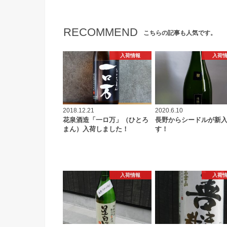
RECOMMEND
こちらの記事も人気です。
入荷情報
入荷
2018.12.21
2020.6.10
花泉酒造「一ロ万」（ひとろ
長野からシードルが新
まん）入荷しました！
す！
入荷情報
入荷