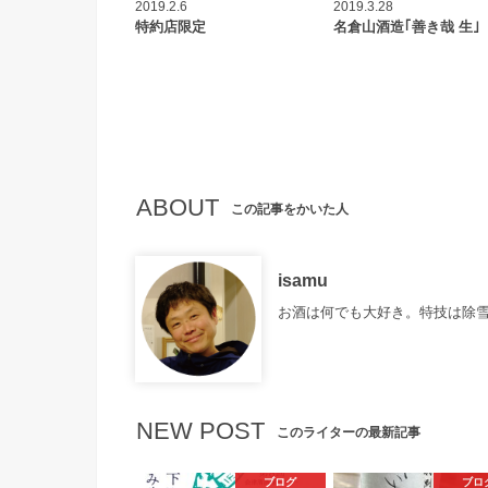
2019.2.6
2019.3.28
特約店限定
名倉山酒造｢善き哉 生｣
ABOUT
この記事をかいた人
isamu
お酒は何でも大好き。特技は除
NEW POST
このライターの最新記事
ブログ
ブロ