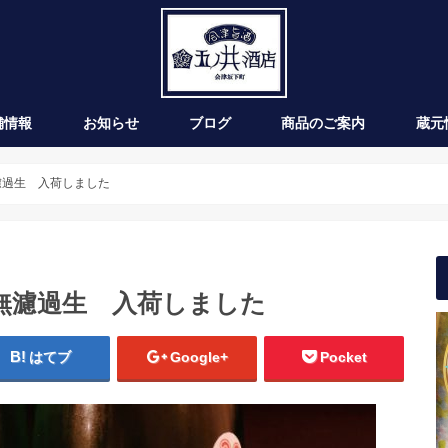
舗情報
お知らせ
ブログ
商品のご案内
蔵元
新発売
季節のお酒
通年商品
入荷情報
ワイン
濾過生 入荷しました
」無濾過生 入荷しました
はてブ
Google+
Pocket