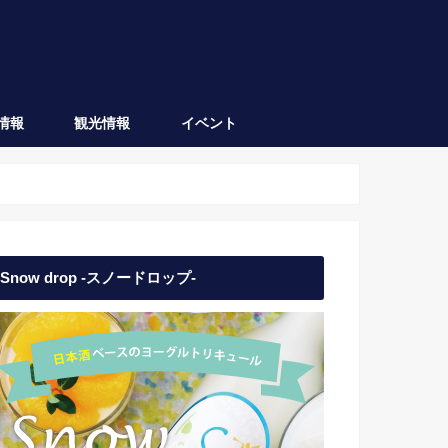
情報
観光情報
イベント
会津坂下
会津若松
日本酒イベント
地域イベント
Snow drop -スノードロップ-