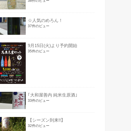
38件のビュー
☆人気のめろん！
37件のビュー
9月15日(火)より予約開始
35件のビュー
｢大和屋善内 純米生原酒｣
33件のビュー
【シーズン到来!!】
32件のビュー