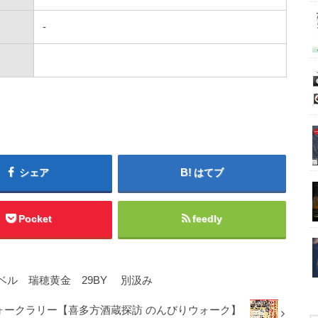
-
シェア
はてブ
Pocket
feedly
ル 瑞穂黄金 29BY 別汲み
ォークラリー【喜多方酒蔵探訪 のんびりウォーク】