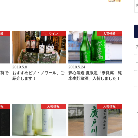
情報
ワイン
入荷情報
2019.5.8
2018.5.24
入荷で
おすすめピノ・ノワール、ご
夢心酒造 夏限定「奈良萬 純
紹介します！
米生貯蔵酒」入荷しました！
情報
入荷情報
入荷情報