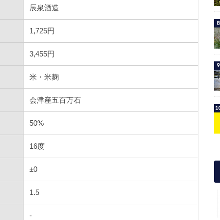
辰泉酒造
1,725円
3,455円
米・米麹
会津産五百万石
50%
16度
±0
1.5
-