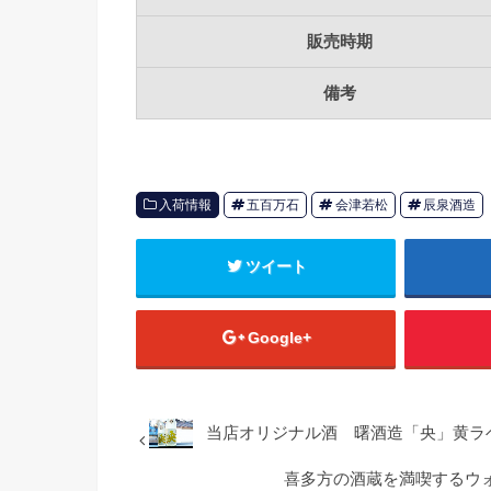
販売時期
備考
入荷情報
五百万石
会津若松
辰泉酒造
ツイート
Google+
当店オリジナル酒 曙酒造「央」黄ラベ
喜多方の酒蔵を満喫するウ