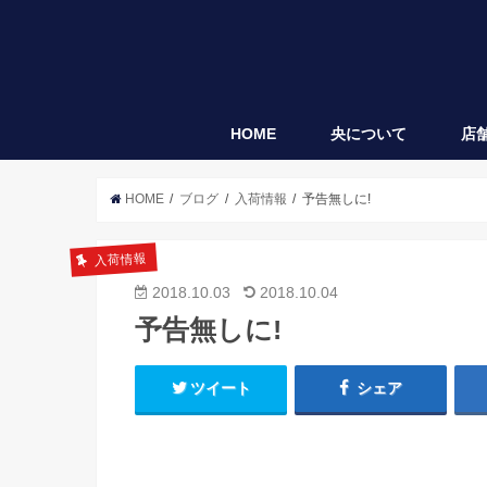
HOME
央について
店
央
袋垂れ
HOME
ブログ
入荷情報
予告無しに!
入荷情報
2018.10.03
2018.10.04
予告無しに!
ツイート
シェア