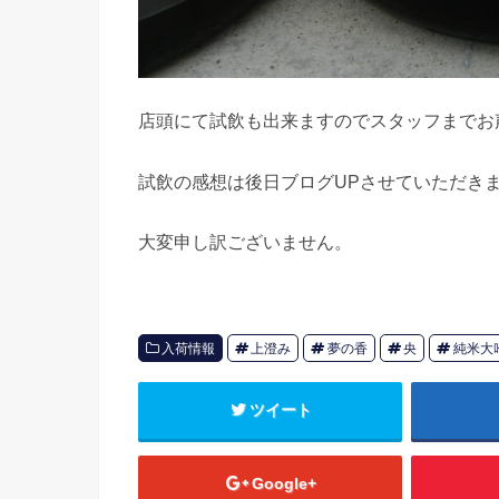
店頭にて試飲も出来ますのでスタッフまでお
試飲の感想は後日ブログUPさせていただき
大変申し訳ございません。
入荷情報
上澄み
夢の香
央
純米大
ツイート
Google+