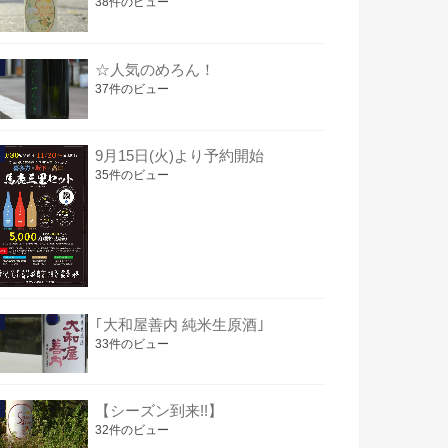
38件のビュー
☆人気のめろん！
37件のビュー
9月15日(火)より予約開始
35件のビュー
｢大和屋善内 純米生原酒｣
33件のビュー
【シーズン到来!!】
32件のビュー