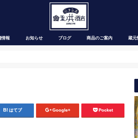
舗情報
お知らせ
ブログ
商品のご案内
蔵元
新発売
季節のお酒
通年商品
入荷情報
ワイン
はてブ
Google+
Pocket