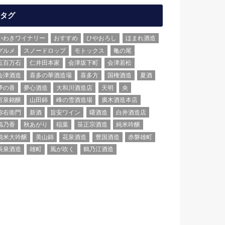
タグ
いわきワイナリー
おすすめ
ひやおろし
ほまれ酒造
グルメ
スノードロップ
モトックス
亀の尾
五百万石
仁井田本家
会津坂下町
会津若松
会津酒造
喜多の華酒造場
喜多方
国権酒造
夏酒
夢の香
夢心酒造
大和川酒造店
天明
央
宮泉銘醸
山田錦
峰の雪酒造場
廣木酒造本店
弥右衛門
新酒
旨安ワイン
曙酒造
白井酒造店
福乃香
秋あがり
稲葉
笹正宗酒造
純米吟醸
純米大吟醸
美山錦
花泉酒造
豊国酒造
赤磐雄町
辰泉酒造
雄町
風が吹く
鶴乃江酒造