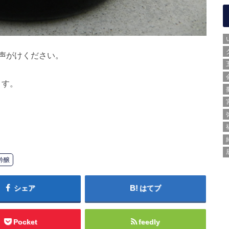
声がけください。
ます。
吟醸
シェア
はてブ
Pocket
feedly