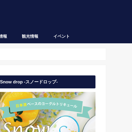
情報
観光情報
イベント
会津坂下
会津若松
日本酒イベント
地域イベント
Snow drop -スノードロップ-