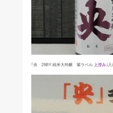
｢央 29BY 純米大吟醸 紫ラベル
上澄み
｣