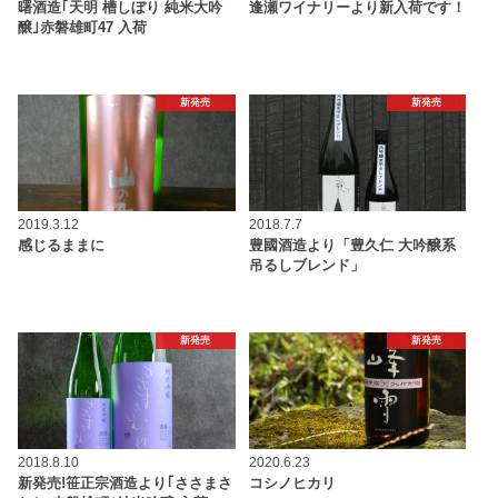
曙酒造｢天明 槽しぼり 純米大吟
逢瀬ワイナリーより新入荷です！
醸｣赤磐雄町47 入荷
新発売
新発売
2019.3.12
2018.7.7
感じるままに
豊國酒造より「豊久仁 大吟醸系
吊るしブレンド」
新発売
新発売
2018.8.10
2020.6.23
新発売!笹正宗酒造より｢ささまさ
コシノヒカリ