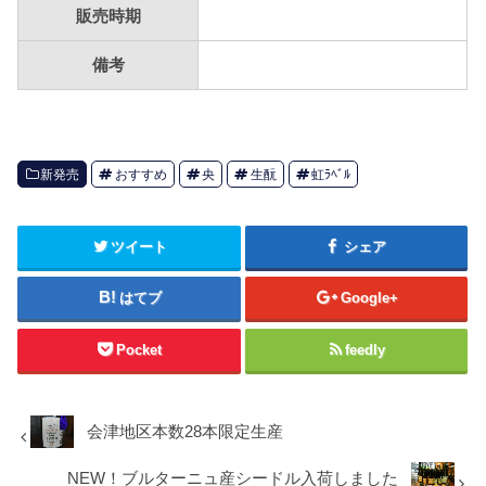
販売時期
備考
新発売
おすすめ
央
生酛
虹ﾗﾍﾞﾙ
ツイート
シェア
はてブ
Google+
Pocket
feedly
会津地区本数28本限定生産
NEW！ブルターニュ産シードル入荷しました