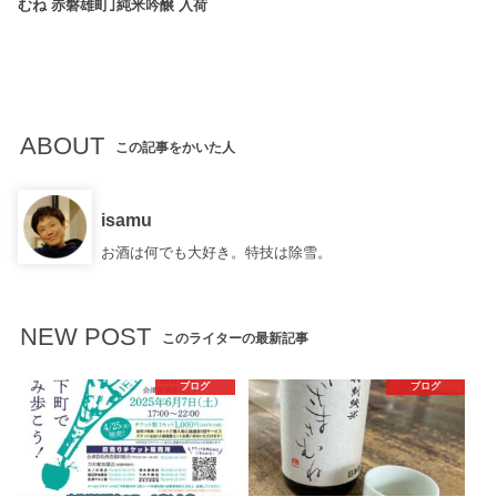
むね 赤磐雄町｣純米吟醸 入荷
ABOUT
この記事をかいた人
isamu
お酒は何でも大好き。特技は除雪。
NEW POST
このライターの最新記事
ブログ
ブログ