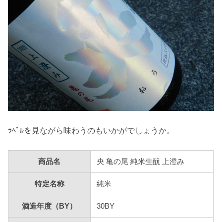
ﾗﾍﾞﾙを見ながら味わうのもいかがでしょうか。
商品名
央 亀の尾 純米生酛 上澄み
特定名称
純米
酒造年度（BY）
30BY