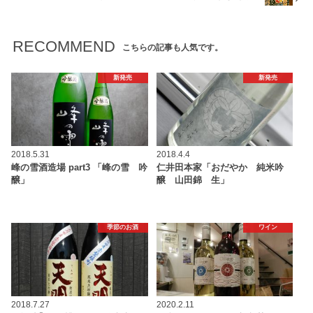
RECOMMEND
こちらの記事も人気です。
新発売
新発売
2018.5.31
2018.4.4
峰の雪酒造場 part3 「峰の雪 吟
仁井田本家「おだやか 純米吟
醸」
醸 山田錦 生」
季節のお酒
ワイン
2018.7.27
2020.2.11