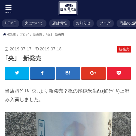
menu
HOME
央について
店舗情報
お知らせ
ブログ
商品のご
HOME
ブログ
新発売
｢央｣ 新発売
2019.07.17
2019.07.18
新発売
｢央｣ 新発売
当店ｵﾘｼﾞﾅﾙ｢央｣より新発売？亀の尾純米生酛(虹ﾗﾍﾞﾙ)上澄
み入荷しました。