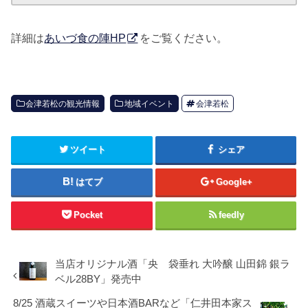
詳細は
あいづ食の陣HP
をご覧ください。
会津若松の観光情報
地域イベント
会津若松
ツイート
シェア
はてブ
Google+
Pocket
feedly
当店オリジナル酒「央 袋垂れ 大吟醸 山田錦 銀ラ
ベル28BY」発売中
8/25 酒蔵スイーツや日本酒BARなど「仁井田本家ス