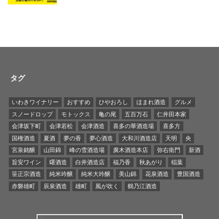
タグ
いわきワイナリー
おすすめ
ひやおろし
ほまれ酒造
グルメ
スノードロップ
モトックス
亀の尾
五百万石
仁井田本家
会津坂下町
会津若松
会津酒造
喜多の華酒造場
喜多方
国権酒造
夏酒
夢の香
夢心酒造
大和川酒造店
天明
央
宮泉銘醸
山田錦
峰の雪酒造場
廣木酒造本店
弥右衛門
新酒
旨安ワイン
曙酒造
白井酒造店
福乃香
秋あがり
稲葉
笹正宗酒造
純米吟醸
純米大吟醸
美山錦
花泉酒造
豊国酒造
赤磐雄町
辰泉酒造
雄町
風が吹く
鶴乃江酒造