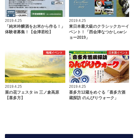
2019.4.25
2019.4.25
「純米吟醸酒をお米から作る！」
東日本最大級のクラシックカーイ
体験者募集！【会津若松】
ベント！「西会津なつかしcarシ
ョー2019」
地域イベント
日本酒イベント
2019.4.25
2019.4.25
菜の花フェスタ in 三ノ倉高原
喜多方12蔵をめぐる「喜多方酒
【喜多方】
蔵探訪 のんびりウォーク」