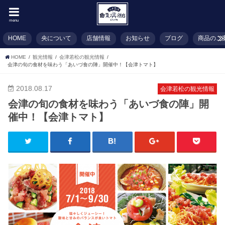
menu
HOME
央について
店舗情報
お知らせ
ブログ
商品のご
HOME
観光情報
会津若松の観光情報
会津の旬の食材を味わう「あいづ食の陣」開催中！【会津トマト】
2018.08.17
会津若松の観光情報
会津の旬の食材を味わう「あいづ食の陣」開
催中！【会津トマト】