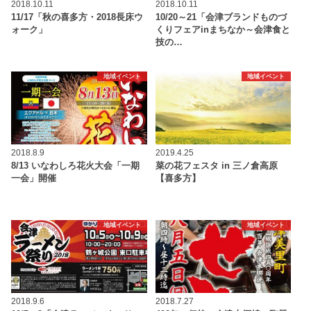
2018.10.11
2018.10.11
11/17「秋の喜多方・2018長床ウ
10/20～21「会津ブランドものづ
ォーク」
くりフェアinまちなか～会津食と
技の…
地域イベント
地域イベント
2018.8.9
2019.4.25
8/13 いなわしろ花火大会「一期
菜の花フェスタ in 三ノ倉高原
一会」開催
【喜多方】
地域イベント
地域イベント
2018.9.6
2018.7.27