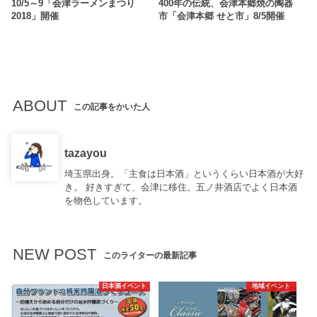
10/5～9「会津ラーメンまつり
400年の伝統、会津本郷焼の陶器
2018」開催
市「会津本郷 せと市」8/5開催
ABOUT
この記事をかいた人
tazayou
埼玉県出身。「主食は日本酒」というくらい日本酒が大好
き。 好きすぎて、会津に移住。五ノ井酒店でよく日本酒
を物色しています。
NEW POST
このライターの最新記事
日本酒イベント
地域イベント