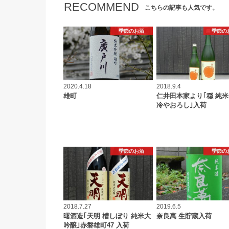
RECOMMEND
こちらの記事も人気です。
季節のお酒
季節の
2020.4.18
2018.9.4
雄町
仁井田本家より｢穏 純
冷やおろし｣入荷
季節のお酒
季節の
2018.7.27
2019.6.5
曙酒造｢天明 槽しぼり 純米大
奈良萬 生貯蔵入荷
吟醸｣赤磐雄町47 入荷