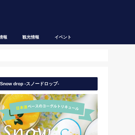
情報
観光情報
イベント
会津坂下
会津若松
日本酒イベント
地域イベント
Snow drop -スノードロップ-