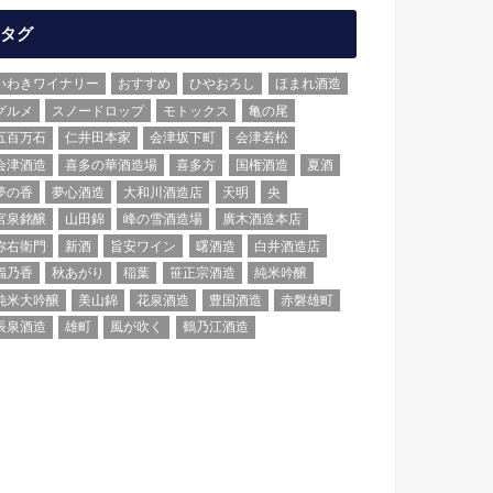
タグ
いわきワイナリー
おすすめ
ひやおろし
ほまれ酒造
グルメ
スノードロップ
モトックス
亀の尾
五百万石
仁井田本家
会津坂下町
会津若松
会津酒造
喜多の華酒造場
喜多方
国権酒造
夏酒
夢の香
夢心酒造
大和川酒造店
天明
央
宮泉銘醸
山田錦
峰の雪酒造場
廣木酒造本店
弥右衛門
新酒
旨安ワイン
曙酒造
白井酒造店
福乃香
秋あがり
稲葉
笹正宗酒造
純米吟醸
純米大吟醸
美山錦
花泉酒造
豊国酒造
赤磐雄町
辰泉酒造
雄町
風が吹く
鶴乃江酒造