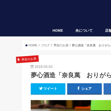
HOME
央について
店
央
袋垂れ
HOME
ブログ
季節のお酒
夢心酒造「奈良萬 おりがら
季節のお酒
2018.03.03
夢心酒造「奈良萬 おりが
ツイート
シェア