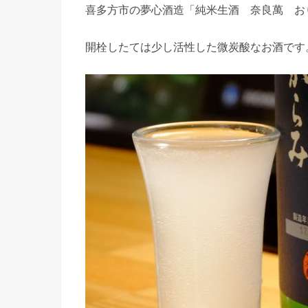
喜多方市の夢心酒造「純米生酒 奈良萬 お
開栓したては少し活性した微炭酸なお酒です