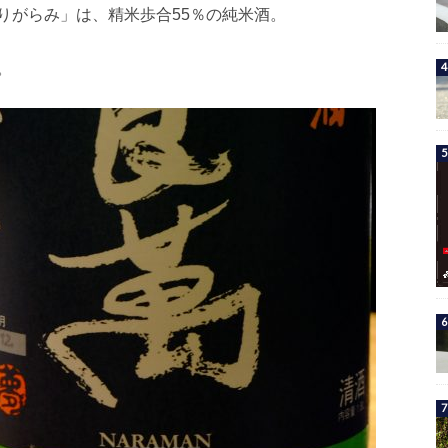
りがらみ」は、精米歩合55％の純米酒。
。