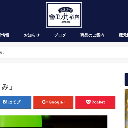
舗情報
お知らせ
ブログ
商品のご案内
蔵元
新発売
季節のお酒
通年商品
入荷情報
ワイン
み」
らみ」
はてブ
Google+
Pocket