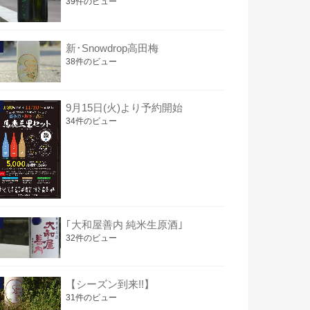
39件のビュー
新･Snowdrop高田梅
38件のビュー
9月15日(火)より予約開始
34件のビュー
｢大和屋善内 純米生原酒｣
32件のビュー
【シーズン到来!!】
31件のビュー