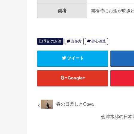
備考
開栓時にお酒が吹き
季節のお酒
喜多方
夢心酒造
ツイート
Google+
春の日差しとCava
会津木綿の日本