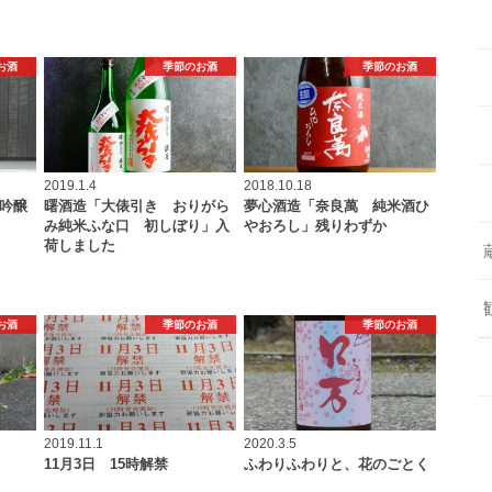
お酒
季節のお酒
季節のお酒
2019.1.4
2018.10.18
米吟醸
曙酒造「大俵引き おりがら
夢心酒造「奈良萬 純米酒ひ
み純米ふな口 初しぼり」入
やおろし」残りわずか
荷しました
お酒
季節のお酒
季節のお酒
2019.11.1
2020.3.5
11月3日 15時解禁
ふわりふわりと、花のごとく