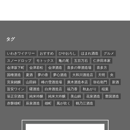
タグ
いわきワイナリー
おすすめ
ひやおろし
ほまれ酒造
グルメ
スノードロップ
モトックス
亀の尾
五百万石
仁井田本家
会津坂下町
会津若松
会津酒造
喜多の華酒造場
喜多方
国権酒造
夏酒
夢の香
夢心酒造
大和川酒造店
天明
央
宮泉銘醸
山田錦
峰の雪酒造場
廣木酒造本店
弥右衛門
新酒
旨安ワイン
曙酒造
白井酒造店
福乃香
秋あがり
稲葉
笹正宗酒造
純米吟醸
純米大吟醸
美山錦
花泉酒造
豊国酒造
赤磐雄町
辰泉酒造
雄町
風が吹く
鶴乃江酒造