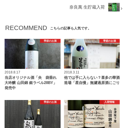
奈良萬 生貯蔵入荷
RECOMMEND
こちらの記事も人気です。
季節のお酒
季節のお酒
2018.8.17
2018.3.11
当店オリジナル酒「央 袋垂れ
他では手に入らない？喜多の華酒
大吟醸 山田錦 銀ラベル28BY」
造場「星自慢」無濾過原酒にごり
発売中
季節のお酒
入荷情報