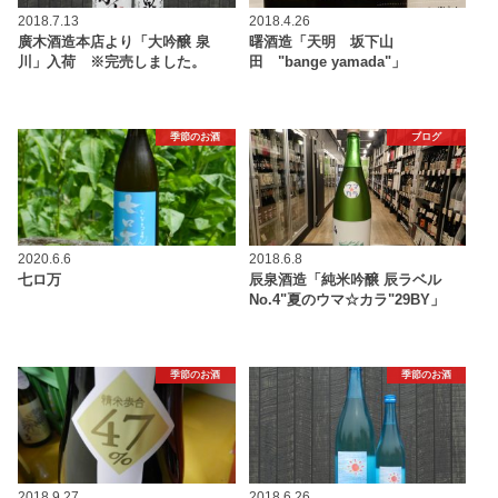
2018.7.13
2018.4.26
廣木酒造本店より「大吟醸 泉
曙酒造「天明 坂下山
川」入荷 ※完売しました。
田 "bange yamada"」
季節のお酒
ブログ
2020.6.6
2018.6.8
七ロ万
辰泉酒造「純米吟醸 辰ラベル
No.4"夏のウマ☆カラ"29BY」
季節のお酒
季節のお酒
2018.9.27
2018.6.26