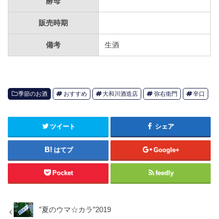
酵母
販売時期
備考
生酒
季節のお酒
おすすめ
大和川酒造店
弥右衛門
辛口
ツイート
シェア
はてブ
Google+
Pocket
feedly
”夏のウマ☆カラ”2019