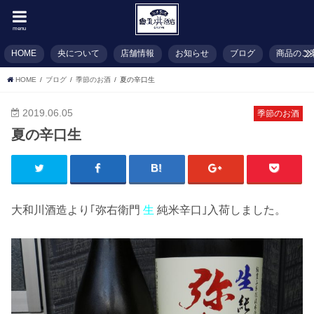
menu
HOME
央について
店舗情報
お知らせ
ブログ
商品のご
HOME
ブログ
季節のお酒
夏の辛口生
2019.06.05
季節のお酒
夏の辛口生
大和川酒造より｢弥右衛門
生
純米辛口｣入荷しました。