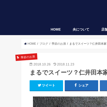
HOME
央について
店
央
袋垂れ
HOME
ブログ
季節のお酒
まるでスイーツ？仁井田本家
季節のお酒
2018.10.26
2018.11.23
まるでスイーツ？仁井田本
ツイート
シェア