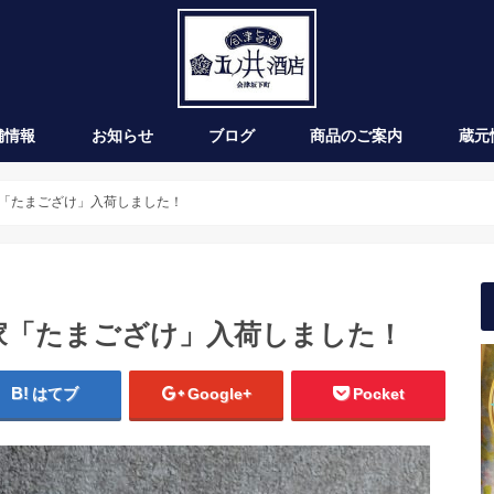
舗情報
お知らせ
ブログ
商品のご案内
蔵元
新発売
季節のお酒
通年商品
入荷情報
ワイン
「たまござけ」入荷しました！
家「たまござけ」入荷しました！
はてブ
Google+
Pocket