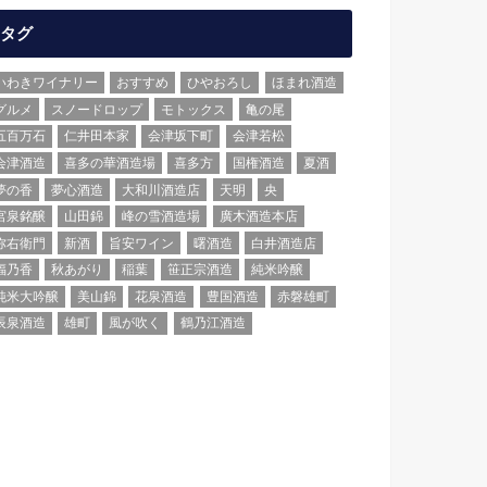
タグ
いわきワイナリー
おすすめ
ひやおろし
ほまれ酒造
グルメ
スノードロップ
モトックス
亀の尾
五百万石
仁井田本家
会津坂下町
会津若松
会津酒造
喜多の華酒造場
喜多方
国権酒造
夏酒
夢の香
夢心酒造
大和川酒造店
天明
央
宮泉銘醸
山田錦
峰の雪酒造場
廣木酒造本店
弥右衛門
新酒
旨安ワイン
曙酒造
白井酒造店
福乃香
秋あがり
稲葉
笹正宗酒造
純米吟醸
純米大吟醸
美山錦
花泉酒造
豊国酒造
赤磐雄町
辰泉酒造
雄町
風が吹く
鶴乃江酒造