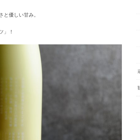
さと優しい甘み。
ツ」！