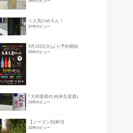
38件のビュー
☆人気のめろん！
37件のビュー
9月15日(火)より予約開始
35件のビュー
｢大和屋善内 純米生原酒｣
33件のビュー
【シーズン到来!!】
32件のビュー