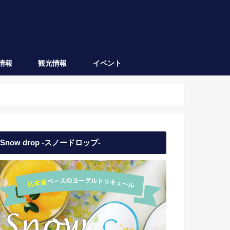
情報
観光情報
イベント
会津坂下
会津若松
日本酒イベント
地域イベント
Snow drop -スノードロップ-