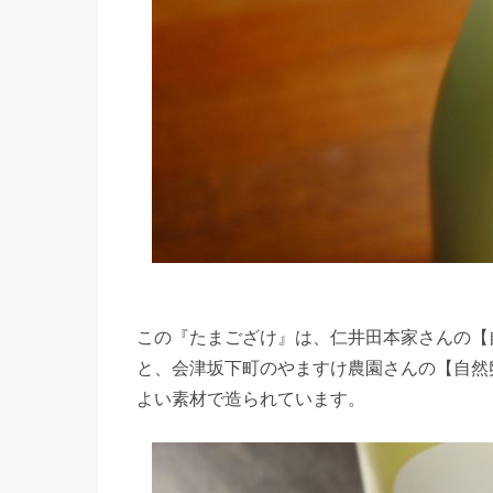
この『たまござけ』は、仁井田本家さんの【
と、会津坂下町のやますけ農園さんの【自然
よい素材で造られています。