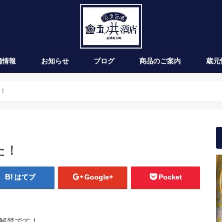
舗情報
お知らせ
ブログ
商品のご案内
蔵元
新発売
季節のお酒
通年商品
入荷情報
ワイン
た！
た！
はてブ
Google+
Pocket
が解禁です！