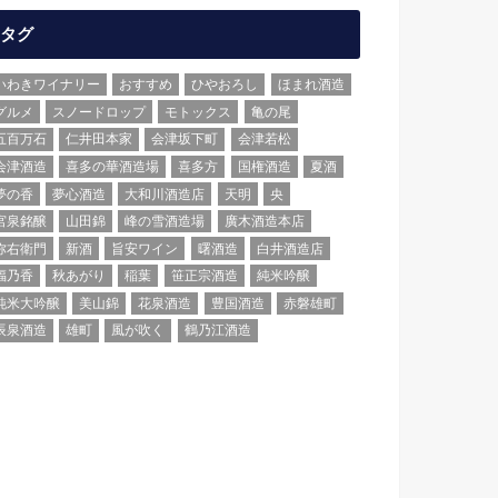
タグ
いわきワイナリー
おすすめ
ひやおろし
ほまれ酒造
グルメ
スノードロップ
モトックス
亀の尾
五百万石
仁井田本家
会津坂下町
会津若松
会津酒造
喜多の華酒造場
喜多方
国権酒造
夏酒
夢の香
夢心酒造
大和川酒造店
天明
央
宮泉銘醸
山田錦
峰の雪酒造場
廣木酒造本店
弥右衛門
新酒
旨安ワイン
曙酒造
白井酒造店
福乃香
秋あがり
稲葉
笹正宗酒造
純米吟醸
純米大吟醸
美山錦
花泉酒造
豊国酒造
赤磐雄町
辰泉酒造
雄町
風が吹く
鶴乃江酒造