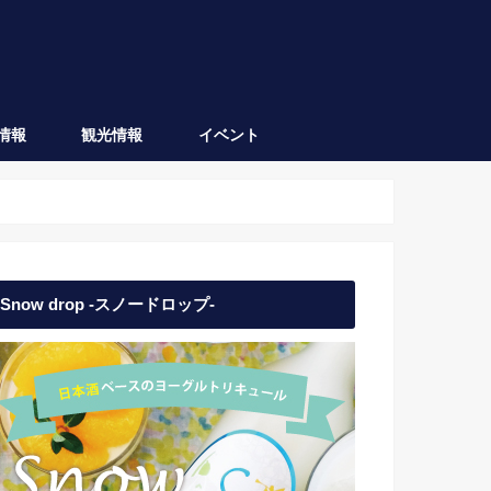
情報
観光情報
イベント
会津坂下
会津若松
日本酒イベント
地域イベント
Snow drop -スノードロップ-