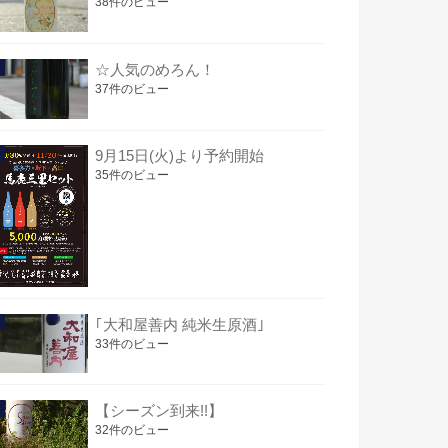
38件のビュー
☆人気のめろん！
37件のビュー
9月15日(火)より予約開始
35件のビュー
｢大和屋善内 純米生原酒｣
33件のビュー
【シーズン到来!!】
32件のビュー