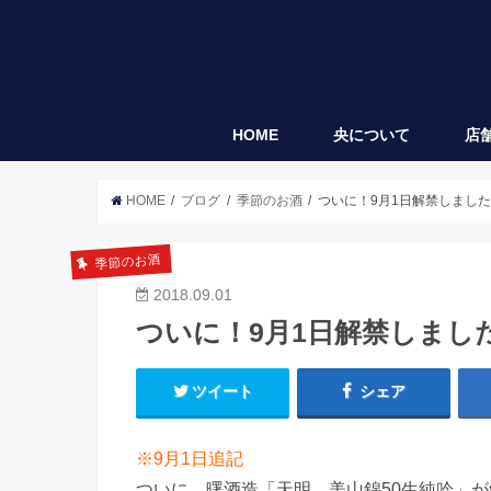
HOME
央について
店
央
袋垂れ
HOME
ブログ
季節のお酒
ついに！9月1日解禁しまし
季節のお酒
2018.09.01
ついに！9月1日解禁しまし
ツイート
シェア
※9月1日追記
ついに、曙酒造「天明 美山錦50生純吟」