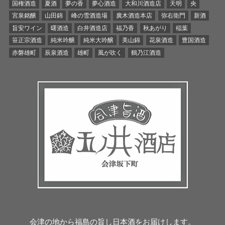
国権酒造
夏酒
夢の香
夢心酒造
大和川酒造店
天明
央
宮泉銘醸
山田錦
峰の雪酒造場
廣木酒造本店
弥右衛門
新酒
旨安ワイン
曙酒造
白井酒造店
福乃香
秋あがり
稲葉
笹正宗酒造
純米吟醸
純米大吟醸
美山錦
花泉酒造
豊国酒造
赤磐雄町
辰泉酒造
雄町
風が吹く
鶴乃江酒造
会津の地から福島の旨し日本酒をお届けします。