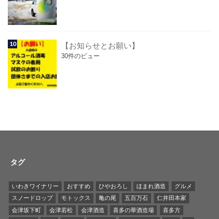
【お知らせとお願い】
30件のビュー
タグ
いわきワイナリー
おすすめ
ひやおろし
ほまれ酒造
グルメ
スノードロップ
モトックス
亀の尾
五百万石
仁井田本家
会津坂下町
会津若松
会津酒造
喜多の華酒造場
喜多方