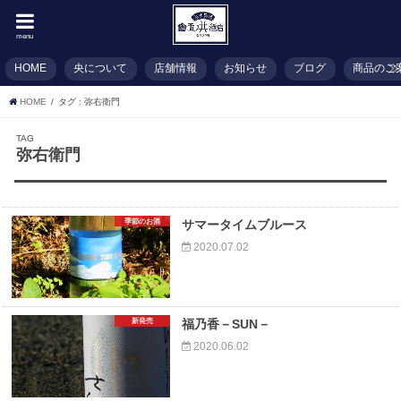
menu
HOME
央について
店舗情報
お知らせ
ブログ
商品のご
HOME
タグ : 弥右衛門
TAG
弥右衛門
季節のお酒
サマータイムブルース
2020.07.02
新発売
福乃香－SUN－
2020.06.02