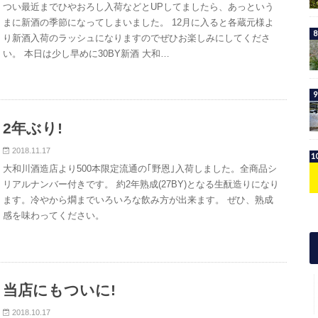
つい最近までひやおろし入荷などとUPしてましたら、あっという
まに新酒の季節になってしまいました。 12月に入ると各蔵元様よ
り新酒入荷のラッシュになりますのでぜひお楽しみにしてくださ
い。 本日は少し早めに30BY新酒 大和…
2年ぶり!
2018.11.17
大和川酒造店より500本限定流通の｢野恩｣入荷しました。全商品シ
リアルナンバー付きです。 約2年熟成(27BY)となる生酛造りになり
ます。冷やから燗までいろいろな飲み方が出来ます。 ぜひ、熟成
感を味わってください。
当店にもついに!
2018.10.17