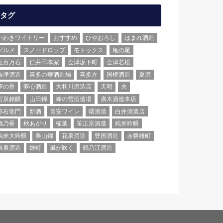
タグ
いわきワイナリー
おすすめ
ひやおろし
ほまれ酒造
グルメ
スノードロップ
モトックス
亀の尾
五百万石
仁井田本家
会津坂下町
会津若松
会津酒造
喜多の華酒造場
喜多方
国権酒造
夏酒
夢の香
夢心酒造
大和川酒造店
天明
央
宮泉銘醸
山田錦
峰の雪酒造場
廣木酒造本店
弥右衛門
新酒
旨安ワイン
曙酒造
白井酒造店
福乃香
秋あがり
稲葉
笹正宗酒造
純米吟醸
純米大吟醸
美山錦
花泉酒造
豊国酒造
赤磐雄町
辰泉酒造
雄町
風が吹く
鶴乃江酒造