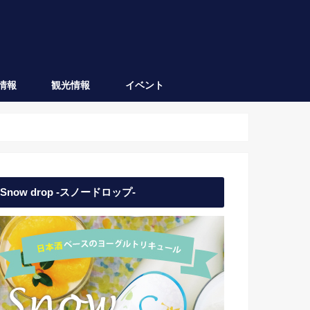
情報
観光情報
イベント
会津坂下
会津若松
日本酒イベント
地域イベント
Snow drop -スノードロップ-