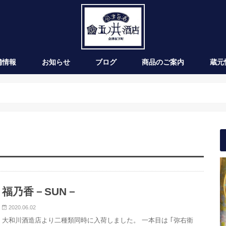
舗情報
お知らせ
ブログ
商品のご案内
蔵元
新発売
季節のお酒
通年商品
入荷情報
ワイン
福乃香－SUN－
2020.06.02
大和川酒造店より二種類同時に入荷しました。 一本目は ｢弥右衛