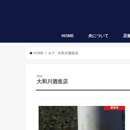
HOME
央について
店
央
袋垂れ
HOME
タグ : 大和川酒造店
TAG
大和川酒造店
新発売