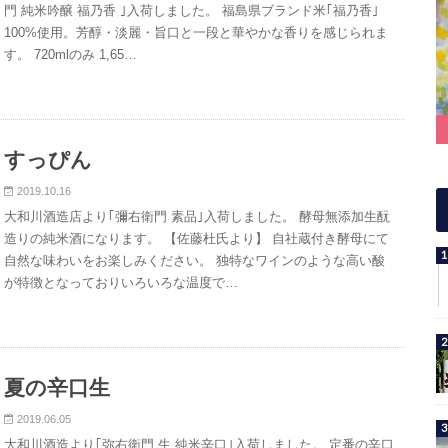
門 純米吟醸 福乃香 ｣入荷しました。 福島県ブランド米｢福乃香｣
100%使用。芳醇・淡麗・旨口と一段と華やかな香りを感じられま
す。 720mlのみ 1,65…
すっぴん
2019.10.16
大和川酒造店より｢彌右衛門 素品｣入荷しました。 酵母無添加生酛
造りの純米酒になります。 【佐藤杜氏より】 自社蔵付き酵母にて
自然な味わいをお楽しみください。 独特なワインのような高い酸
が特徴となっておりいろいろな温度で…
夏の辛口生
2019.06.05
大和川酒造より｢弥右衛門 生 純米辛口｣入荷しました。 定番の辛口