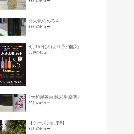
38件のビュー
☆人気のめろん！
37件のビュー
9月15日(火)より予約開始
35件のビュー
｢大和屋善内 純米生原酒｣
33件のビュー
【シーズン到来!!】
32件のビュー