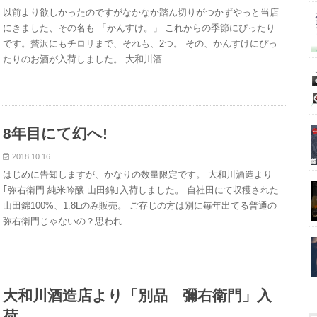
以前より欲しかったのですがなかなか踏ん切りがつかずやっと当店
にきました、その名も 「かんすけ。」 これからの季節にぴったり
です。贅沢にもチロリまで、それも、2つ。 その、かんすけにぴっ
たりのお酒が入荷しました。 大和川酒…
8年目にて幻へ!
2018.10.16
はじめに告知しますが、かなりの数量限定です。 大和川酒造より
｢弥右衛門 純米吟醸 山田錦｣入荷しました。 自社田にて収穫された
山田錦100%、1.8Lのみ販売。 ご存じの方は別に毎年出てる普通の
弥右衛門じゃないの？思われ…
大和川酒造店より「別品 彌右衛門」入
荷