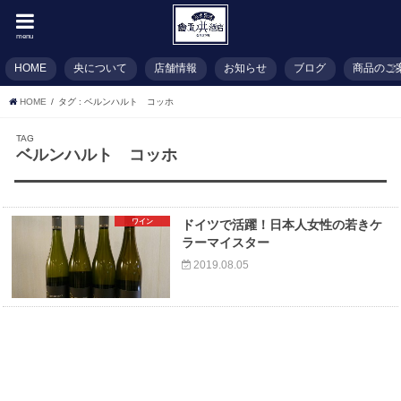
menu
HOME
央について
店舗情報
お知らせ
ブログ
商品のご
HOME
タグ : ベルンハルト コッホ
TAG
ベルンハルト コッホ
ワイン
ドイツで活躍！日本人女性の若きケ
ラーマイスター
2019.08.05