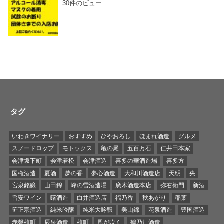
30件のビュー
タグ
いわきワイナリー
おすすめ
ひやおろし
ほまれ酒造
グルメ
スノードロップ
モトックス
亀の尾
五百万石
仁井田本家
会津坂下町
会津若松
会津酒造
喜多の華酒造場
喜多方
国権酒造
夏酒
夢の香
夢心酒造
大和川酒造店
天明
央
宮泉銘醸
山田錦
峰の雪酒造場
廣木酒造本店
弥右衛門
新酒
旨安ワイン
曙酒造
白井酒造店
福乃香
秋あがり
稲葉
笹正宗酒造
純米吟醸
純米大吟醸
美山錦
花泉酒造
豊国酒造
赤磐雄町
辰泉酒造
雄町
風が吹く
鶴乃江酒造