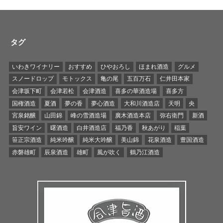
タグ
いわきワイナリー
おすすめ
ひやおろし
ほまれ酒造
グルメ
スノードロップ
モトックス
亀の尾
五百万石
仁井田本家
会津坂下町
会津若松
会津酒造
喜多の華酒造場
喜多方
国権酒造
夏酒
夢の香
夢心酒造
大和川酒造店
天明
央
宮泉銘醸
山田錦
峰の雪酒造場
廣木酒造本店
弥右衛門
新酒
旨安ワイン
曙酒造
白井酒造店
福乃香
秋あがり
稲葉
笹正宗酒造
純米吟醸
純米大吟醸
美山錦
花泉酒造
豊国酒造
赤磐雄町
辰泉酒造
雄町
風が吹く
鶴乃江酒造