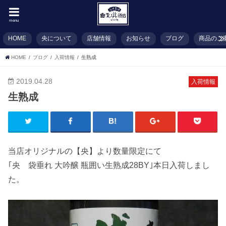
menu
HOME
央について
店舗情報
お知らせ
ブログ
商品のご
HOME
ブログ
入荷情報
生熟成
2019.04.28
入荷情報
生熟成
当店オリジナルの【央】より数量限定にて
｢央 袋垂れ 大吟醸 瓶囲い生熟成28BY｣本日入荷しまし
た。