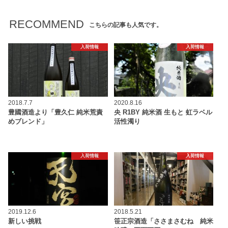
RECOMMEND
こちらの記事も人気です。
入荷情報
入荷情報
2018.7.7
2020.8.16
豊國酒造より「豊久仁 純米荒責
央 R1BY 純米酒 生もと 虹ラベル
めブレンド」
活性濁り
入荷情報
入荷情報
2019.12.6
2018.5.21
新しい挑戦
笹正宗酒造「ささまさむね 純米