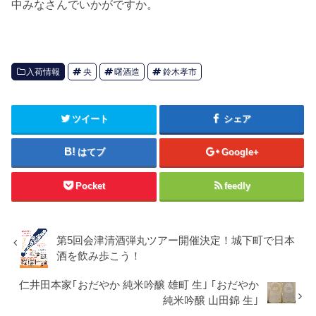
中みなさんでいかがですか。
入荷情報
央
曙酒造
鈴木孝市
ツイート
シェア
はてブ
Google+
Pocket
feedly
第5回会津清酒弾丸ツアー開催決定！城下町で日本
酒を飲み歩こう！
仁井田本家｢おだやか 純米吟醸 雄町 生｣ ｢おだやか
純米吟醸 山田錦 生｣