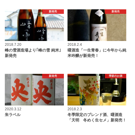
新発売
新発売
2018.7.20
2018.2.4
峰の雪酒造場より｢峰の雪 純米｣
曙酒造「一生青春」に今年から純
新発売
米吟醸が新発売！
新発売
季節のお酒
2020.3.12
2018.2.3
朱ラベル
冬季限定のブレンド酒、曙酒造
「天明 冬めく生セメ」新発売！