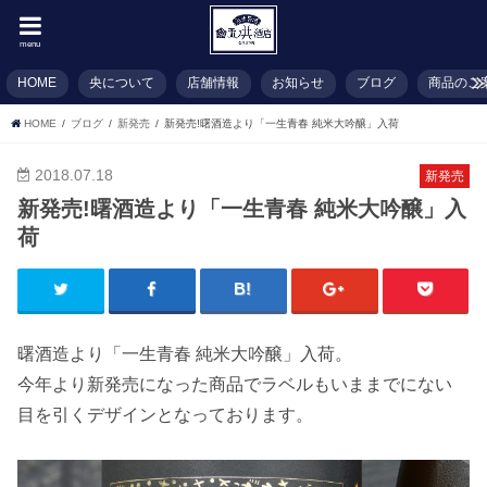
menu
HOME
央について
店舗情報
お知らせ
ブログ
商品のご
HOME
ブログ
新発売
新発売!曙酒造より「一生青春 純米大吟醸」入荷
2018.07.18
新発売
新発売!曙酒造より「一生青春 純米大吟醸」入
荷
曙酒造より「一生青春 純米大吟醸」入荷。
今年より新発売になった商品でラベルもいままでにない
目を引くデザインとなっております。