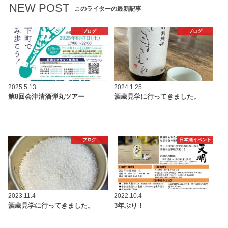
NEW POST
このライターの最新記事
ブログ
ブログ
2025.5.13
2024.1.25
第8回会津清酒弾丸ツアー
酒蔵見学に行ってきました。
ブログ
日本酒イベント
2023.11.4
2022.10.4
酒蔵見学に行ってきました。
3年ぶり！