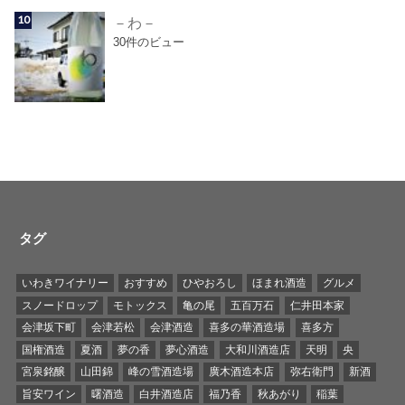
－わ－
30件のビュー
タグ
いわきワイナリー
おすすめ
ひやおろし
ほまれ酒造
グルメ
スノードロップ
モトックス
亀の尾
五百万石
仁井田本家
会津坂下町
会津若松
会津酒造
喜多の華酒造場
喜多方
国権酒造
夏酒
夢の香
夢心酒造
大和川酒造店
天明
央
宮泉銘醸
山田錦
峰の雪酒造場
廣木酒造本店
弥右衛門
新酒
旨安ワイン
曙酒造
白井酒造店
福乃香
秋あがり
稲葉