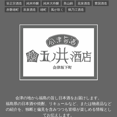
笹正宗酒造
純米吟醸
純米大吟醸
美山錦
花泉酒造
豊国酒造
赤磐雄町
辰泉酒造
雄町
風が吹く
鶴乃江酒造
会津の地から福島の旨し日本酒をお届けします。
福島県の日本酒や焼酎、リキュールなど、または物産品など
の紹介を、独断と偏見を含みつつも皆様が楽しめる情報とし
てお伝えします。