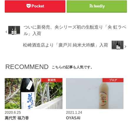
Pocket
feedly
ついに新発売、央シリーズ初の生酛造り「央 虹ラベ
ル」入荷
松崎酒造店より「廣戸川 純米大吟醸」入荷
RECOMMEND
こちらの記事も人気です。
新発売
ブログ
2020.6.25
2021.1.24
萬代芳 福乃香
OYASAI