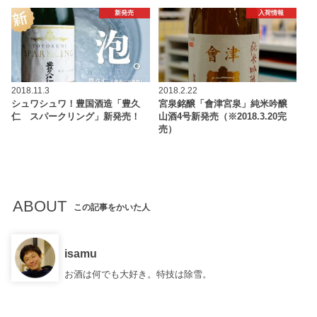
新発売
入荷情報
2018.11.3
2018.2.22
シュワシュワ！豊国酒造「豊久
宮泉銘醸「會津宮泉」純米吟醸
仁 スパークリング」新発売！
山酒4号新発売（※2018.3.20完
売）
ABOUT
この記事をかいた人
isamu
お酒は何でも大好き。特技は除雪。