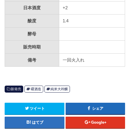
日本酒度
+2
酸度
1.4
酵母
販売時期
備考
一回火入れ
新発売
曙酒造
純米大吟醸
ツイート
シェア
はてブ
Google+