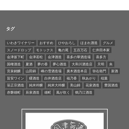
タグ
いわきワイナリー
おすすめ
ひやおろし
ほまれ酒造
グルメ
スノードロップ
モトックス
亀の尾
五百万石
仁井田本家
会津坂下町
会津若松
会津酒造
喜多の華酒造場
喜多方
国権酒造
夏酒
夢の香
夢心酒造
大和川酒造店
天明
央
宮泉銘醸
山田錦
峰の雪酒造場
廣木酒造本店
弥右衛門
新酒
旨安ワイン
曙酒造
白井酒造店
福乃香
秋あがり
稲葉
笹正宗酒造
純米吟醸
純米大吟醸
美山錦
花泉酒造
豊国酒造
赤磐雄町
辰泉酒造
雄町
風が吹く
鶴乃江酒造