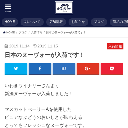
menu
HOME
央について
店舗情報
お知らせ
ブログ
商品のご
HOME
ブログ
入荷情報
日本のヌーヴォーが入荷です！
2019.11.14
2019.11.15
入荷情報
日本のヌーヴォーが入荷です！
いわきワイナリーさんより
新酒ヌーヴォーが入荷しました！
マスカットべーリーAを使用した
ピュアなぶどうのおいしさが味わえる
とってもフレッシュなヌーヴォーです。