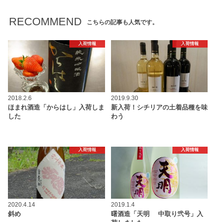
RECOMMEND
こちらの記事も人気です。
入荷情報
入荷情報
2018.2.6
2019.9.30
ほまれ酒造「からはし」入荷しま
新入荷！シチリアの土着品種を味
した
わう
入荷情報
入荷情報
2020.4.14
2019.1.4
斜め
曙酒造「天明 中取り弐号」入