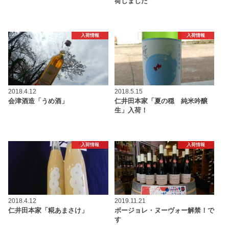
荷しました
入荷情報
入荷情報
2018.4.12
2018.5.15
会津酒造「うめ酒」
仁井田本家「夏の穏 純米吟醸
生」入荷！
入荷情報
入荷情報
2018.4.12
2019.11.21
仁井田本家「糀あまさけ」
ボージョレ・ヌーヴォー解禁！で
す