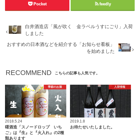
Pocket
feedly
白井酒造店「風が吹く 金ラベルうすにごり」入荷
しました
おすすめの日本酒などを紹介する「お知らせ看板」
を始めました
RECOMMEND
こちらの記事も人気です。
季節のお酒
入荷情報
2018.5.24
2019.1.8
曙酒造「スノードロップ いち
お待たせいたしました。
ご」は『生』と『火入れ』の2種
類あります