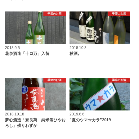
季節のお酒
季節のお酒
2018.9.5
2018.10.3
花泉酒造「十ロ万」入荷
秋酒。
季節のお酒
季節のお酒
2018.10.18
2019.6.6
夢心酒造「奈良萬 純米酒ひやお
”夏のウマ☆カラ”2019
ろし」残りわずか