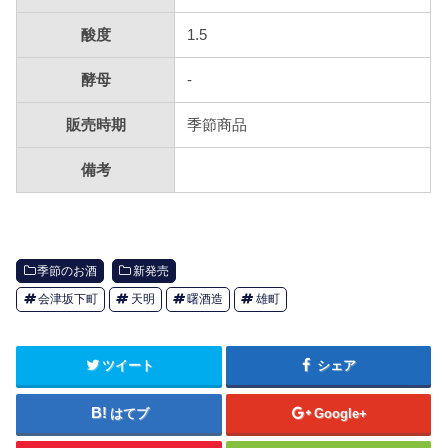
酸度
1.5
酵母
-
販売時期
季節商品
備考
季節のお酒
新発売
会津坂下町
天明
曙酒造
雄町
ツイート
シェア
はてブ
Google+