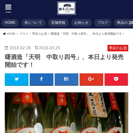
menu
HOME
央について
店舗情報
お知らせ
ブログ
商品のご
HOME
ブログ
季節のお酒
曙酒造「天明 中取り四号」、本日より発売開始です！
2018.02.26
2018.03.25
季節のお酒
曙酒造「天明 中取り四号」、本日より発売
開始です！