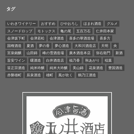
タグ
いわきワイナリー
おすすめ
ひやおろし
ほまれ酒造
グルメ
スノードロップ
モトックス
亀の尾
五百万石
仁井田本家
会津坂下町
会津若松
会津酒造
喜多の華酒造場
喜多方
国権酒造
夏酒
夢の香
夢心酒造
大和川酒造店
天明
央
宮泉銘醸
山田錦
峰の雪酒造場
廣木酒造本店
弥右衛門
新酒
旨安ワイン
曙酒造
白井酒造店
福乃香
秋あがり
稲葉
笹正宗酒造
純米吟醸
純米大吟醸
美山錦
花泉酒造
豊国酒造
赤磐雄町
辰泉酒造
雄町
風が吹く
鶴乃江酒造