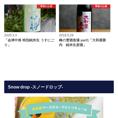
季節のお酒
季節のお酒
2020.3.3
2018.5.29
「会津中将 特別純米生 うすにご
峰の雪酒造場 part1「大和屋善
り」
内 純米生原酒」
Snow drop -スノードロップ-