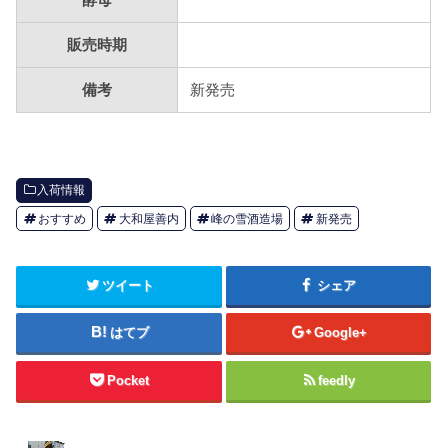
酵母
販売時期
備考
新発売
入荷情報
おすすめ
大和屋善内
峰の雪酒造場
新発売
ツイート
シェア
はてブ
Google+
Pocket
feedly