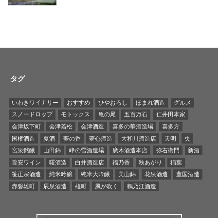
タグ
いわきワイナリー
おすすめ
ひやおろし
ほまれ酒造
グルメ
スノードロップ
モトックス
亀の尾
五百万石
仁井田本家
会津坂下町
会津若松
会津酒造
喜多の華酒造場
喜多方
国権酒造
夏酒
夢の香
夢心酒造
大和川酒造店
天明
央
宮泉銘醸
山田錦
峰の雪酒造場
廣木酒造本店
弥右衛門
新酒
旨安ワイン
曙酒造
白井酒造店
福乃香
秋あがり
稲葉
笹正宗酒造
純米吟醸
純米大吟醸
美山錦
花泉酒造
豊国酒造
赤磐雄町
辰泉酒造
雄町
風が吹く
鶴乃江酒造