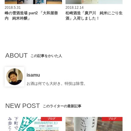
2018.5.31
2018.12.14
峰の雪酒造場 part2 「大和屋善
松崎酒造「廣戸川 純米にごり生
内 純米吟醸」
酒」入荷しました！
ABOUT
この記事をかいた人
isamu
お酒は何でも大好き。特技は除雪。
NEW POST
このライターの最新記事
ブログ
ブログ