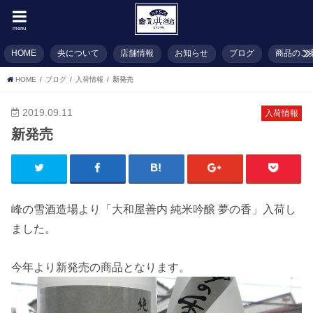
menu
HOME
央について
店舗情報
お知らせ
ブログ
商品のご
HOME
ブログ
入荷情報
新発売
2019.09.11
入荷情報
新発売
峰の雪酒造場より「大和屋善内 純米吟醸 夢の香」入荷し
ました。
今年より新発売の商品となります。