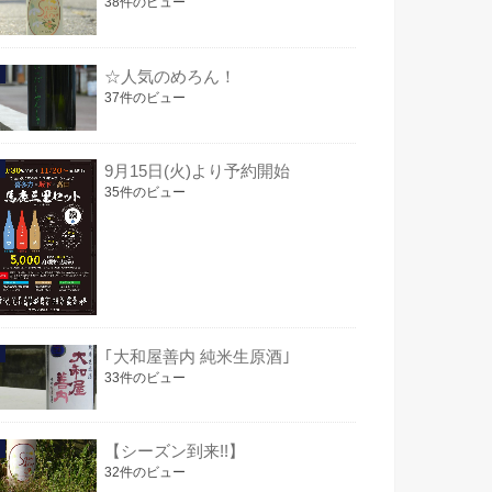
38件のビュー
☆人気のめろん！
37件のビュー
9月15日(火)より予約開始
35件のビュー
｢大和屋善内 純米生原酒｣
33件のビュー
【シーズン到来!!】
32件のビュー