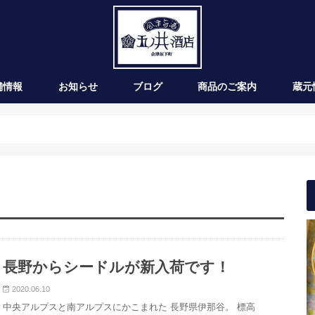
舗情報
お知らせ
ブログ
商品のご案内
蔵元
新発売
季節のお酒
通年商品
入荷情報
ワイン
長野からシードルが新入荷です！
2020.06.10
中央アルプスと南アルプスにかこまれた 長野県伊那谷。 標高