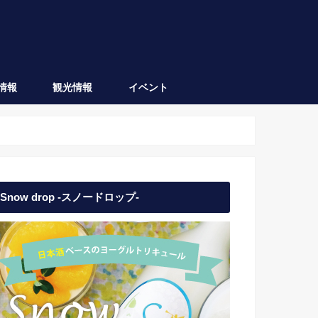
情報
観光情報
イベント
会津坂下
会津若松
日本酒イベント
地域イベント
Snow drop -スノードロップ-