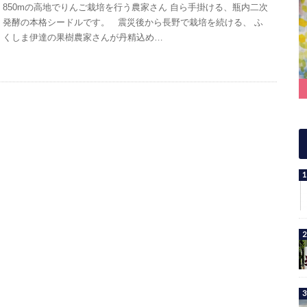
850mの高地でりんご栽培を行う農家さん 自ら手掛ける、瓶内二次
発酵の本格シードルです。 震災後から長野で栽培を続ける、 ふ
くしま伊達の果樹農家さんが丹精込め…