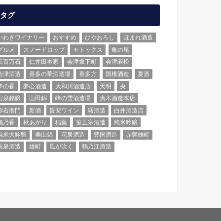
タグ
いわきワイナリー
おすすめ
ひやおろし
ほまれ酒造
グルメ
スノードロップ
モトックス
亀の尾
五百万石
仁井田本家
会津坂下町
会津若松
会津酒造
喜多の華酒造場
喜多方
国権酒造
夏酒
夢の香
夢心酒造
大和川酒造店
天明
央
宮泉銘醸
山田錦
峰の雪酒造場
廣木酒造本店
弥右衛門
新酒
旨安ワイン
曙酒造
白井酒造店
福乃香
秋あがり
稲葉
笹正宗酒造
純米吟醸
純米大吟醸
美山錦
花泉酒造
豊国酒造
赤磐雄町
辰泉酒造
雄町
風が吹く
鶴乃江酒造