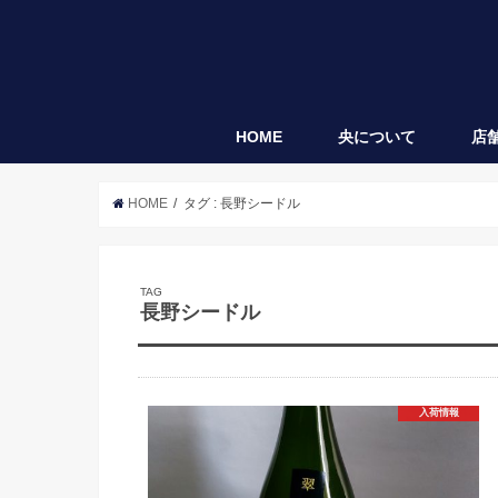
HOME
央について
店
央
袋垂れ
HOME
タグ : 長野シードル
TAG
長野シードル
入荷情報