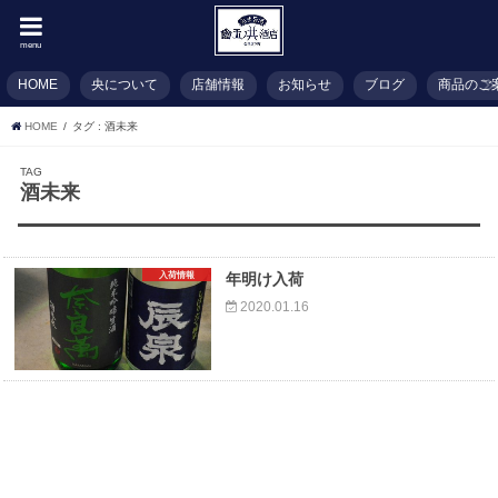
menu
HOME
央について
店舗情報
お知らせ
ブログ
商品のご
HOME
タグ : 酒未来
TAG
酒未来
入荷情報
年明け入荷
2020.01.16