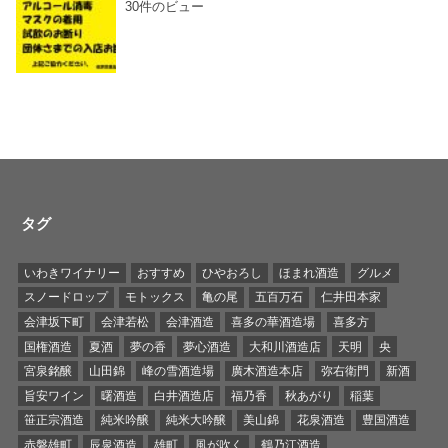
30件のビュー
タグ
いわきワイナリー
おすすめ
ひやおろし
ほまれ酒造
グルメ
スノードロップ
モトックス
亀の尾
五百万石
仁井田本家
会津坂下町
会津若松
会津酒造
喜多の華酒造場
喜多方
国権酒造
夏酒
夢の香
夢心酒造
大和川酒造店
天明
央
宮泉銘醸
山田錦
峰の雪酒造場
廣木酒造本店
弥右衛門
新酒
旨安ワイン
曙酒造
白井酒造店
福乃香
秋あがり
稲葉
笹正宗酒造
純米吟醸
純米大吟醸
美山錦
花泉酒造
豊国酒造
赤磐雄町
辰泉酒造
雄町
風が吹く
鶴乃江酒造