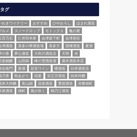
タグ
いわきワイナリー
おすすめ
ひやおろし
ほまれ酒造
グルメ
スノードロップ
モトックス
亀の尾
五百万石
仁井田本家
会津坂下町
会津若松
会津酒造
喜多の華酒造場
喜多方
国権酒造
夏酒
夢の香
夢心酒造
大和川酒造店
天明
央
宮泉銘醸
山田錦
峰の雪酒造場
廣木酒造本店
弥右衛門
新酒
旨安ワイン
曙酒造
白井酒造店
福乃香
秋あがり
稲葉
笹正宗酒造
純米吟醸
純米大吟醸
美山錦
花泉酒造
豊国酒造
赤磐雄町
辰泉酒造
雄町
風が吹く
鶴乃江酒造