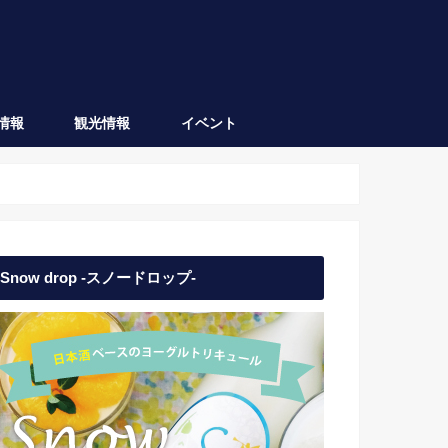
情報
観光情報
イベント
会津坂下
会津若松
日本酒イベント
地域イベント
Snow drop -スノードロップ-