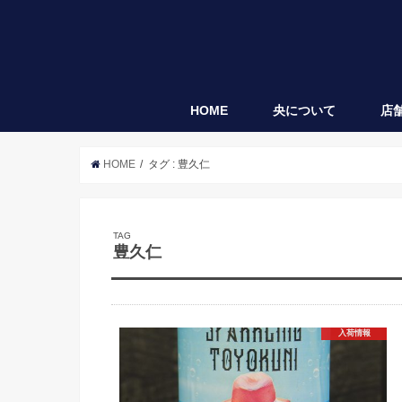
HOME
央について
店
央
袋垂れ
HOME
タグ : 豊久仁
TAG
豊久仁
入荷情報