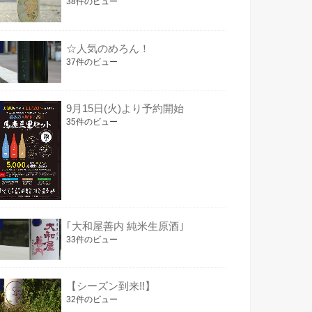
38件のビュー
☆人気のめろん！
37件のビュー
9月15日(火)より予約開始
35件のビュー
｢大和屋善内 純米生原酒｣
33件のビュー
【シーズン到来!!】
32件のビュー