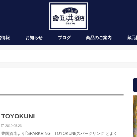
舗情報
お知らせ
ブログ
商品のご案内
蔵元
新発売
季節のお酒
通年商品
入荷情報
ワイン
TOYOKUNI
2019.05.23
豊国酒造より｢SPARKRING TOYOKUNI(スパークリング とよく