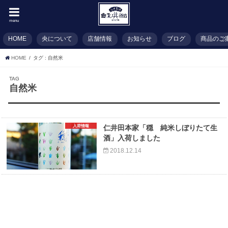
menu
HOME
央について
店舗情報
お知らせ
ブログ
商品のご
HOME
タグ : 自然米
TAG
自然米
入荷情報
仁井田本家「穏 純米しぼりたて生
酒」入荷しました
2018.12.14