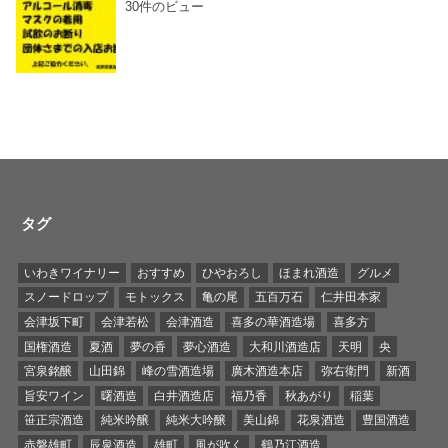
30件のビュー
タグ
いわきワイナリー
おすすめ
ひやおろし
ほまれ酒造
グルメ
スノードロップ
モトックス
亀の尾
五百万石
仁井田本家
会津坂下町
会津若松
会津酒造
喜多の華酒造場
喜多方
国権酒造
夏酒
夢の香
夢心酒造
大和川酒造店
天明
央
宮泉銘醸
山田錦
峰の雪酒造場
廣木酒造本店
弥右衛門
新酒
旨安ワイン
曙酒造
白井酒造店
福乃香
秋あがり
稲葉
笹正宗酒造
純米吟醸
純米大吟醸
美山錦
花泉酒造
豊国酒造
赤磐雄町
辰泉酒造
雄町
風が吹く
鶴乃江酒造