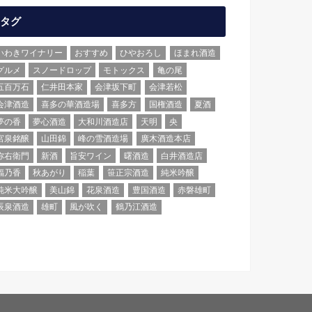
タグ
いわきワイナリー
おすすめ
ひやおろし
ほまれ酒造
グルメ
スノードロップ
モトックス
亀の尾
五百万石
仁井田本家
会津坂下町
会津若松
会津酒造
喜多の華酒造場
喜多方
国権酒造
夏酒
夢の香
夢心酒造
大和川酒造店
天明
央
宮泉銘醸
山田錦
峰の雪酒造場
廣木酒造本店
弥右衛門
新酒
旨安ワイン
曙酒造
白井酒造店
福乃香
秋あがり
稲葉
笹正宗酒造
純米吟醸
純米大吟醸
美山錦
花泉酒造
豊国酒造
赤磐雄町
辰泉酒造
雄町
風が吹く
鶴乃江酒造