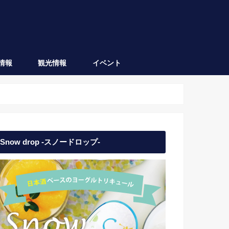
情報
観光情報
イベント
会津坂下
会津若松
日本酒イベント
地域イベント
Snow drop -スノードロップ-