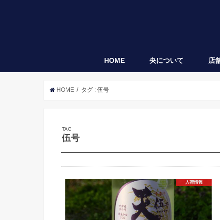
HOME
央について
店
央
袋垂れ
HOME
タグ : 伍号
TAG
伍号
入荷情報