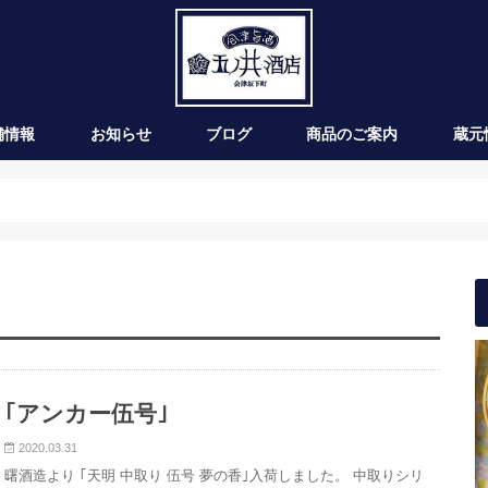
舗情報
お知らせ
ブログ
商品のご案内
蔵元
新発売
季節のお酒
通年商品
入荷情報
ワイン
｢アンカー伍号｣
2020.03.31
曙酒造より ｢天明 中取り 伍号 夢の香｣入荷しました。 中取りシリ