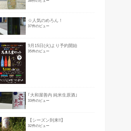
38件のビュー
☆人気のめろん！
37件のビュー
9月15日(火)より予約開始
35件のビュー
｢大和屋善内 純米生原酒｣
33件のビュー
【シーズン到来!!】
32件のビュー