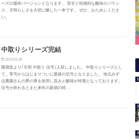
ーズの最終バージョンとなります。 旨甘と特徴的な酸味のバラン
ス、天明らしさを大切に醸した一本です。 ぜひ、おためしくださ
い。
中取りシリーズ完結
2019.03.28
曙酒造より｢天明 中取り 伍号｣入荷しました。 中取りシリーズとし
て、零号からはじまりついに最後の伍号となりました。 地元みず
ほ農園さんの夢の香を使用し旨みと酸味が特徴となっております。
伍号が終わるとまた来年の新酒の時…