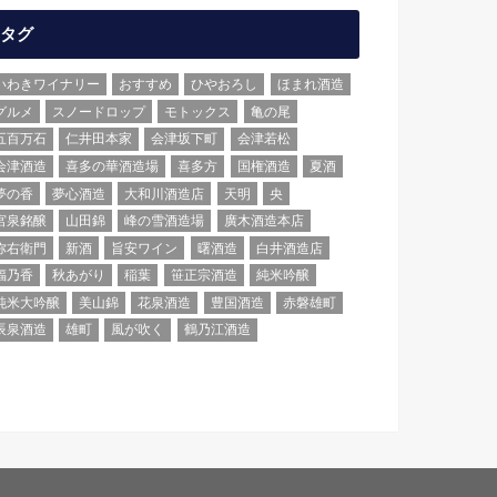
タグ
いわきワイナリー
おすすめ
ひやおろし
ほまれ酒造
グルメ
スノードロップ
モトックス
亀の尾
五百万石
仁井田本家
会津坂下町
会津若松
会津酒造
喜多の華酒造場
喜多方
国権酒造
夏酒
夢の香
夢心酒造
大和川酒造店
天明
央
宮泉銘醸
山田錦
峰の雪酒造場
廣木酒造本店
弥右衛門
新酒
旨安ワイン
曙酒造
白井酒造店
福乃香
秋あがり
稲葉
笹正宗酒造
純米吟醸
純米大吟醸
美山錦
花泉酒造
豊国酒造
赤磐雄町
辰泉酒造
雄町
風が吹く
鶴乃江酒造