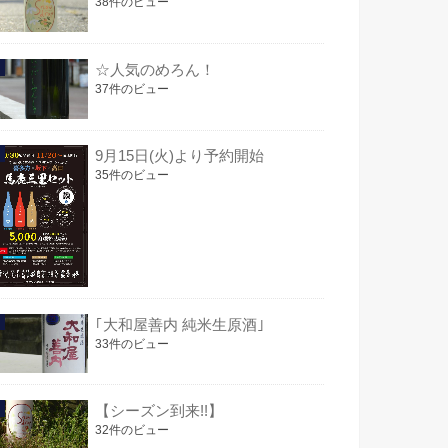
38件のビュー
☆人気のめろん！
37件のビュー
9月15日(火)より予約開始
35件のビュー
｢大和屋善内 純米生原酒｣
33件のビュー
【シーズン到来!!】
32件のビュー