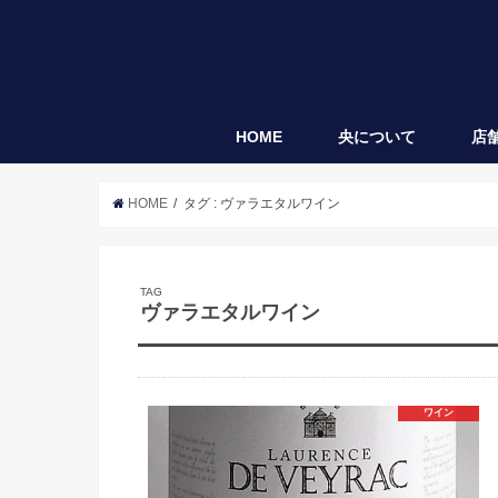
HOME
央について
店
央
袋垂れ
HOME
タグ : ヴァラエタルワイン
TAG
ヴァラエタルワイン
ワイン