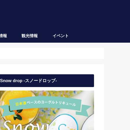
情報
観光情報
イベント
会津坂下
会津若松
日本酒イベント
地域イベント
Snow drop -スノードロップ-