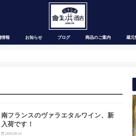
舗情報
お知らせ
ブログ
商品のご案内
蔵元
新発売
季節のお酒
通年商品
入荷情報
ワイン
南フランスのヴァラエタルワイン、新
入荷です！
2020.09.14