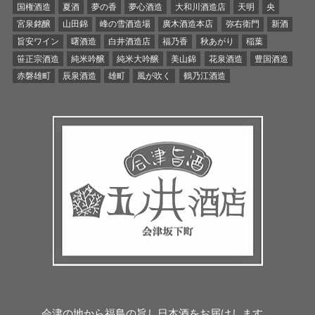
国権酒造
夏酒
夢の香
夢心酒造
大和川酒造店
天明
央
宮泉銘醸
山田錦
峰の雪酒造場
廣木酒造本店
弥右衛門
新酒
旨安ワイン
曙酒造
白井酒造店
福乃香
秋あがり
稲葉
笹正宗酒造
純米吟醸
純米大吟醸
美山錦
花泉酒造
豊国酒造
赤磐雄町
辰泉酒造
雄町
風が吹く
鶴乃江酒造
会津の地から福島の旨し日本酒をお届けします。