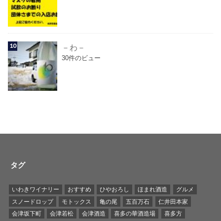
－わ－
30件のビュー
タグ
いわきワイナリー
おすすめ
ひやおろし
ほまれ酒造
グルメ
スノードロップ
モトックス
亀の尾
五百万石
仁井田本家
会津坂下町
会津若松
会津酒造
喜多の華酒造場
喜多方