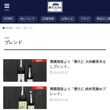
menu
HOME
央について
店舗情報
お知らせ
ブログ
商品のご
HOME
タグ : ブレンド
TAG
ブレンド
新発売
豊國酒造より「豊久仁 大吟醸系吊る
しブレンド」
2018.07.07
入荷情報
豊國酒造より「豊久仁 純米荒責めブ
レンド」
2018.07.07