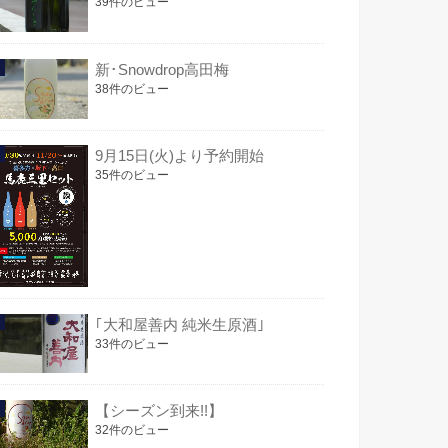
39件のビュー
新･Snowdrop高田梅
38件のビュー
9月15日(火)より予約開始
35件のビュー
｢大和屋善内 純米生原酒｣
33件のビュー
【シーズン到来!!】
32件のビュー