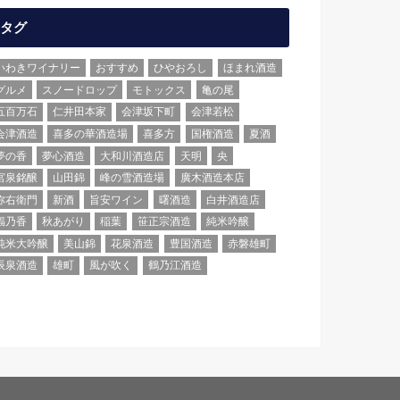
タグ
いわきワイナリー
おすすめ
ひやおろし
ほまれ酒造
グルメ
スノードロップ
モトックス
亀の尾
五百万石
仁井田本家
会津坂下町
会津若松
会津酒造
喜多の華酒造場
喜多方
国権酒造
夏酒
夢の香
夢心酒造
大和川酒造店
天明
央
宮泉銘醸
山田錦
峰の雪酒造場
廣木酒造本店
弥右衛門
新酒
旨安ワイン
曙酒造
白井酒造店
福乃香
秋あがり
稲葉
笹正宗酒造
純米吟醸
純米大吟醸
美山錦
花泉酒造
豊国酒造
赤磐雄町
辰泉酒造
雄町
風が吹く
鶴乃江酒造