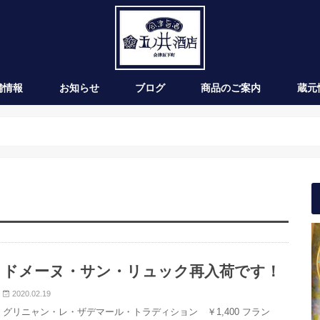
舗情報
お知らせ
ブログ
商品のご案内
蔵元
新発売
季節のお酒
通年商品
入荷情報
ワイン
ドメーヌ・サン・リュック再入荷です！
2020.02.19
グリニャン・レ・ザデマール・トラディション ￥1,400 フラン