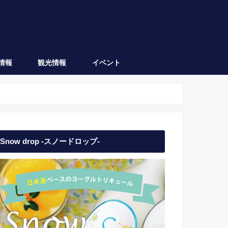
情報
観光情報
イベント
会津坂下
会津若松
日本酒イベント
地域イベント
Snow drop -スノードロップ-