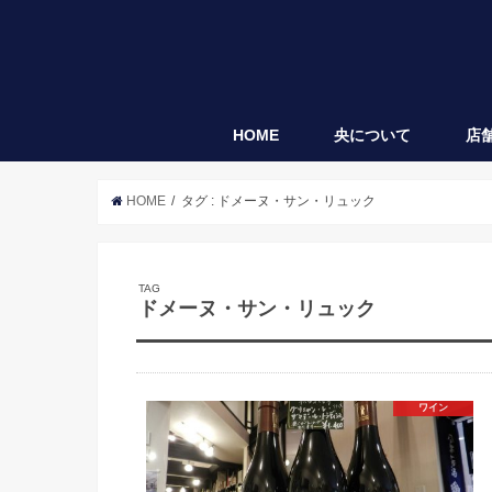
HOME
央について
店
央
袋垂れ
HOME
タグ : ドメーヌ・サン・リュック
TAG
ドメーヌ・サン・リュック
ワイン