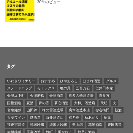
30件のビュー
タグ
いわきワイナリー
おすすめ
ひやおろし
ほまれ酒造
グルメ
スノードロップ
モトックス
亀の尾
五百万石
仁井田本家
会津坂下町
会津若松
会津酒造
喜多の華酒造場
喜多方
国権酒造
夏酒
夢の香
夢心酒造
大和川酒造店
天明
央
宮泉銘醸
山田錦
峰の雪酒造場
廣木酒造本店
弥右衛門
新酒
旨安ワイン
曙酒造
白井酒造店
福乃香
秋あがり
稲葉
笹正宗酒造
純米吟醸
純米大吟醸
美山錦
花泉酒造
豊国酒造
赤磐雄町
辰泉酒造
雄町
風が吹く
鶴乃江酒造