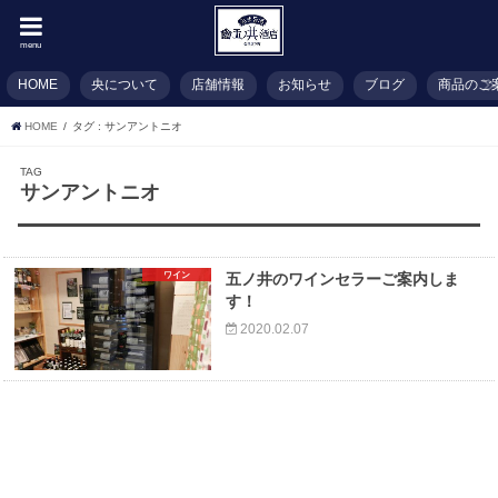
menu
HOME
央について
店舗情報
お知らせ
ブログ
商品のご
HOME
タグ : サンアントニオ
TAG
サンアントニオ
ワイン
五ノ井のワインセラーご案内しま
す！
2020.02.07