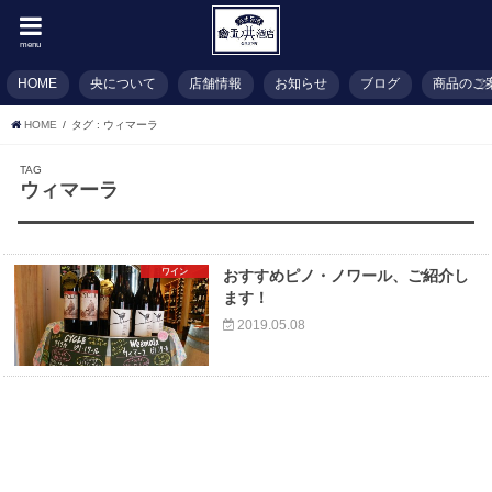
menu
HOME
央について
店舗情報
お知らせ
ブログ
商品のご
HOME
タグ : ウィマーラ
TAG
ウィマーラ
ワイン
おすすめピノ・ノワール、ご紹介し
ます！
2019.05.08