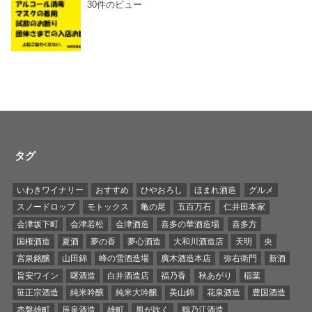
30件のビュー
タグ
いわきワイナリー
おすすめ
ひやおろし
ほまれ酒造
グルメ
スノードロップ
モトックス
亀の尾
五百万石
仁井田本家
会津坂下町
会津若松
会津酒造
喜多の華酒造場
喜多方
国権酒造
夏酒
夢の香
夢心酒造
大和川酒造店
天明
央
宮泉銘醸
山田錦
峰の雪酒造場
廣木酒造本店
弥右衛門
新酒
旨安ワイン
曙酒造
白井酒造店
福乃香
秋あがり
稲葉
笹正宗酒造
純米吟醸
純米大吟醸
美山錦
花泉酒造
豊国酒造
赤磐雄町
辰泉酒造
雄町
風が吹く
鶴乃江酒造