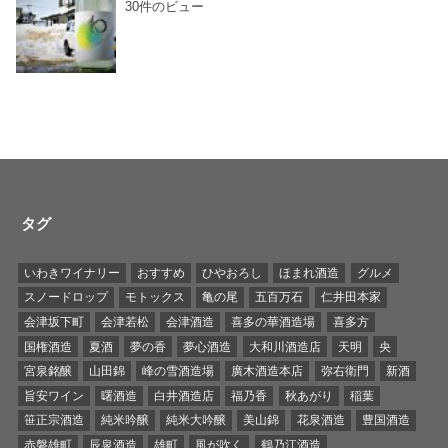
30件のビュー
タグ
いわきワイナリー
おすすめ
ひやおろし
ほまれ酒造
グルメ
スノードロップ
モトックス
亀の尾
五百万石
仁井田本家
会津坂下町
会津若松
会津酒造
喜多の華酒造場
喜多方
国権酒造
夏酒
夢の香
夢心酒造
大和川酒造店
天明
央
宮泉銘醸
山田錦
峰の雪酒造場
廣木酒造本店
弥右衛門
新酒
旨安ワイン
曙酒造
白井酒造店
福乃香
秋あがり
稲葉
笹正宗酒造
純米吟醸
純米大吟醸
美山錦
花泉酒造
豊国酒造
赤磐雄町
辰泉酒造
雄町
風が吹く
鶴乃江酒造