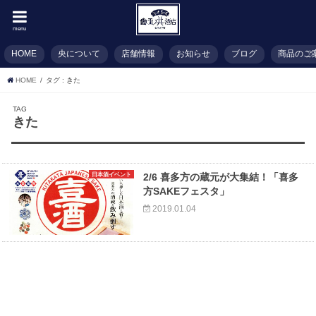
menu
HOME
央について
店舗情報
お知らせ
ブログ
商品のご
HOME
タグ : きた
TAG
きた
日本酒イベント
2/6 喜多方の蔵元が大集結！「喜多
方SAKEフェスタ」
2019.01.04