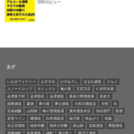
30件のビュー
タグ
いわきワイナリー
おすすめ
ひやおろし
ほまれ酒造
グルメ
スノードロップ
モトックス
亀の尾
五百万石
仁井田本家
会津坂下町
会津若松
会津酒造
喜多の華酒造場
喜多方
国権酒造
夏酒
夢の香
夢心酒造
大和川酒造店
天明
央
宮泉銘醸
山田錦
峰の雪酒造場
廣木酒造本店
弥右衛門
新酒
旨安ワイン
曙酒造
白井酒造店
福乃香
秋あがり
稲葉
笹正宗酒造
純米吟醸
純米大吟醸
美山錦
花泉酒造
豊国酒造
赤磐雄町
辰泉酒造
雄町
風が吹く
鶴乃江酒造