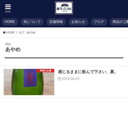
menu
HOME
央について
店舗情報
お知らせ
ブログ
商品のご
HOME
タグ : あやめ
TAG
あやめ
季節のお酒
感じるままに飲んで下さい、夏。
2019.06.05