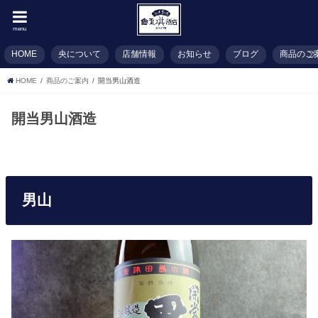
menu
HOME
央について
店舗情報
お知らせ
ブログ
商品のご
HOME
商品のご案内
開当男山酒造
開当男山酒造
男山