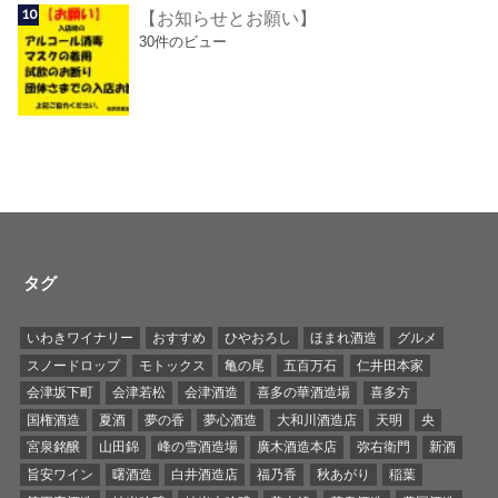
【お知らせとお願い】
30件のビュー
タグ
いわきワイナリー
おすすめ
ひやおろし
ほまれ酒造
グルメ
スノードロップ
モトックス
亀の尾
五百万石
仁井田本家
会津坂下町
会津若松
会津酒造
喜多の華酒造場
喜多方
国権酒造
夏酒
夢の香
夢心酒造
大和川酒造店
天明
央
宮泉銘醸
山田錦
峰の雪酒造場
廣木酒造本店
弥右衛門
新酒
旨安ワイン
曙酒造
白井酒造店
福乃香
秋あがり
稲葉