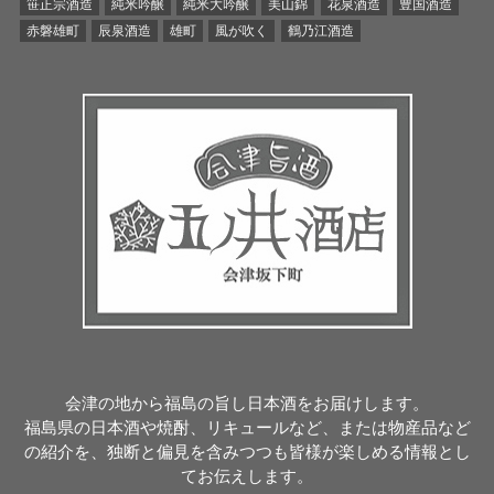
笹正宗酒造
純米吟醸
純米大吟醸
美山錦
花泉酒造
豊国酒造
赤磐雄町
辰泉酒造
雄町
風が吹く
鶴乃江酒造
会津の地から福島の旨し日本酒をお届けします。
福島県の日本酒や焼酎、リキュールなど、または物産品など
の紹介を、独断と偏見を含みつつも皆様が楽しめる情報とし
てお伝えします。