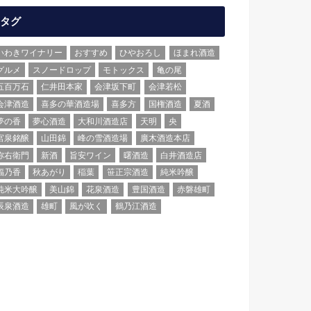
タグ
いわきワイナリー
おすすめ
ひやおろし
ほまれ酒造
グルメ
スノードロップ
モトックス
亀の尾
五百万石
仁井田本家
会津坂下町
会津若松
会津酒造
喜多の華酒造場
喜多方
国権酒造
夏酒
夢の香
夢心酒造
大和川酒造店
天明
央
宮泉銘醸
山田錦
峰の雪酒造場
廣木酒造本店
弥右衛門
新酒
旨安ワイン
曙酒造
白井酒造店
福乃香
秋あがり
稲葉
笹正宗酒造
純米吟醸
純米大吟醸
美山錦
花泉酒造
豊国酒造
赤磐雄町
辰泉酒造
雄町
風が吹く
鶴乃江酒造