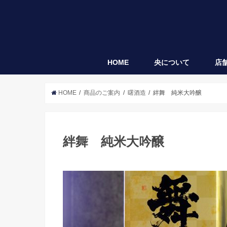
HOME
央について
店
央
袋垂れ
HOME
商品のご案内
曙酒造
絆舞 純米大吟醸
絆舞 純米大吟醸