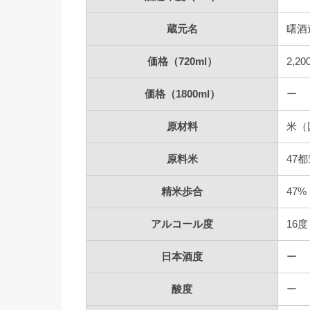
蔵元名
曙酒
価格（720ml）
2,2
価格（1800ml）
ー
原材料
米（
原料米
47
精米歩合
47%
アルコール度
16度
日本酒度
ー
酸度
ー