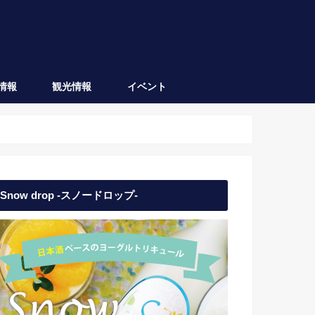
情報
観光情報
イベント
会津坂下
会津若松
日本酒イベント
地域イベント
Snow drop -スノードロップ-