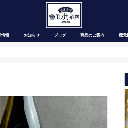
舗情報
お知らせ
ブログ
商品のご案内
蔵元
新発売
季節のお酒
通年商品
入荷情報
ワイン