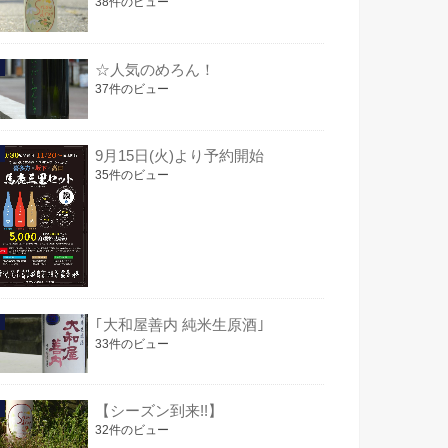
38件のビュー
☆人気のめろん！
37件のビュー
9月15日(火)より予約開始
35件のビュー
｢大和屋善内 純米生原酒｣
33件のビュー
【シーズン到来!!】
32件のビュー