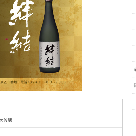
舞
大吟醸
Y