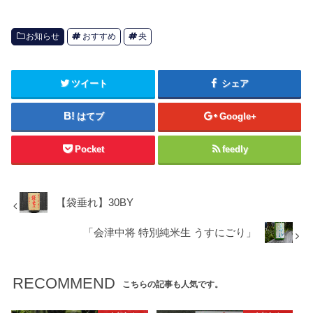
お知らせ
おすすめ
央
ツイート
シェア
はてブ
Google+
Pocket
feedly
【袋垂れ】30BY
「会津中将 特別純米生 うすにごり」
RECOMMEND
こちらの記事も人気です。