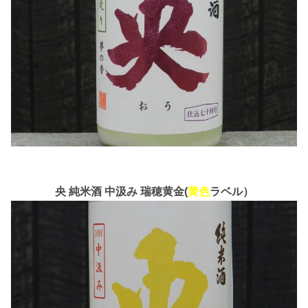
央 純米酒 中汲み 瑞穂黄金(
黄色
ラベル）