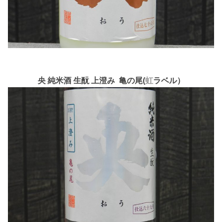
央 純米酒 生酛 上澄み 亀の尾(
虹
ラベル）