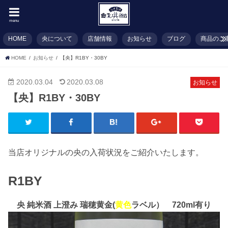
menu
HOME
央について
店舗情報
お知らせ
ブログ
商品のご
HOME
お知らせ
【央】R1BY・30BY
2020.03.04
2020.03.08
お知らせ
【央】R1BY・30BY
当店オリジナルの央の入荷状況をご紹介いたします。
R1BY
央 純米酒 上澄み 瑞穂黄金(
黄色
ラベル） 720ml有り