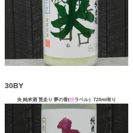
30BY
央 純米酒 荒走り 夢の香(
桃
ラベル）720ml有り