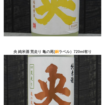
央 純米酒 荒走り 亀の尾(
銅
ラベル）720ml有り