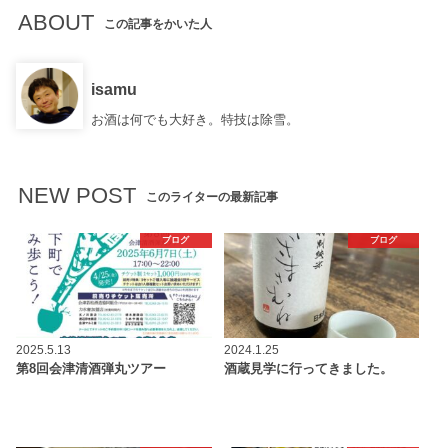
ABOUT
この記事をかいた人
isamu
お酒は何でも大好き。特技は除雪。
NEW POST
このライターの最新記事
ブログ
ブログ
2025.5.13
2024.1.25
第8回会津清酒弾丸ツアー
酒蔵見学に行ってきました。