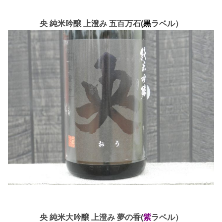
央 純米吟醸 上澄み 五百万石(
黒
ラベル）
央 純米大吟醸 上澄み 夢の香(
紫
ラベル）