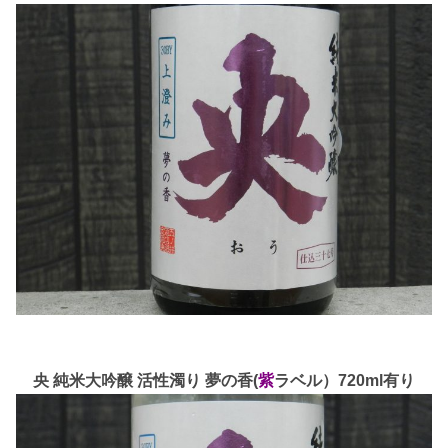
央 純米大吟醸 活性濁り 夢の香(
紫
ラベル）720ml有り