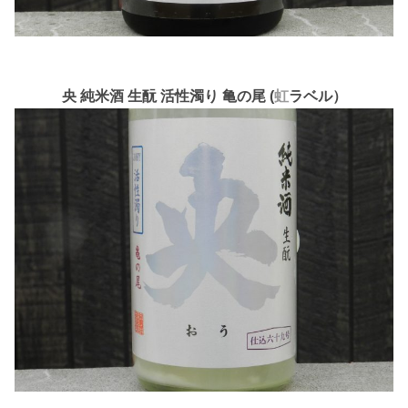
央 純米酒 生酛 活性濁り 亀の尾 (
虹
ラベル）