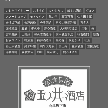
いわきワイナリー
おすすめ
ひやおろし
ほまれ酒造
グルメ
スノードロップ
モトックス
亀の尾
五百万石
仁井田本家
会津坂下町
会津若松
会津酒造
喜多の華酒造場
喜多方
国権酒造
夏酒
夢の香
夢心酒造
大和川酒造店
天明
央
宮泉銘醸
山田錦
峰の雪酒造場
廣木酒造本店
弥右衛門
新酒
旨安ワイン
曙酒造
白井酒造店
福乃香
秋あがり
稲葉
笹正宗酒造
純米吟醸
純米大吟醸
美山錦
花泉酒造
豊国酒造
赤磐雄町
辰泉酒造
雄町
風が吹く
鶴乃江酒造