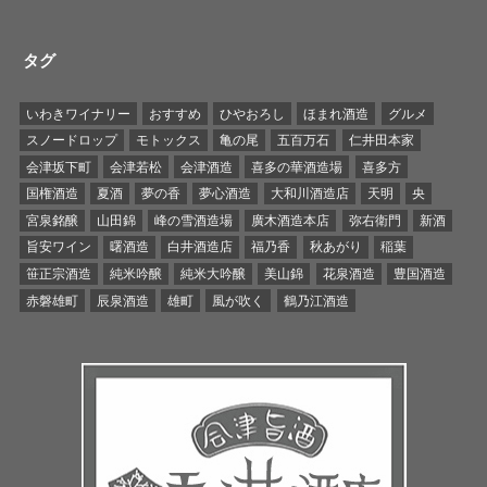
タグ
いわきワイナリー
おすすめ
ひやおろし
ほまれ酒造
グルメ
スノードロップ
モトックス
亀の尾
五百万石
仁井田本家
会津坂下町
会津若松
会津酒造
喜多の華酒造場
喜多方
国権酒造
夏酒
夢の香
夢心酒造
大和川酒造店
天明
央
宮泉銘醸
山田錦
峰の雪酒造場
廣木酒造本店
弥右衛門
新酒
旨安ワイン
曙酒造
白井酒造店
福乃香
秋あがり
稲葉
笹正宗酒造
純米吟醸
純米大吟醸
美山錦
花泉酒造
豊国酒造
赤磐雄町
辰泉酒造
雄町
風が吹く
鶴乃江酒造