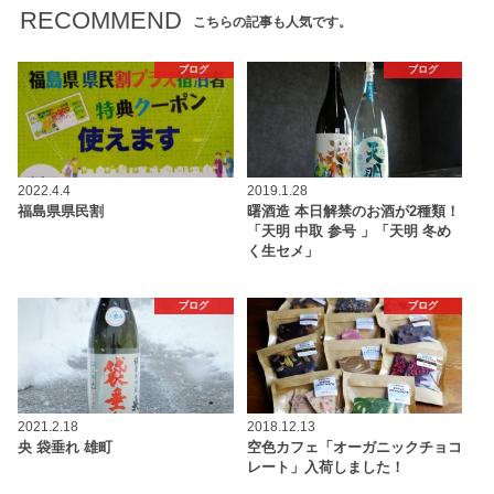
RECOMMEND
こちらの記事も人気です。
ブログ
ブログ
2022.4.4
2019.1.28
福島県県民割
曙酒造 本日解禁のお酒が2種類！
「天明 中取 参号 」「天明 冬め
く生セメ」
ブログ
ブログ
2021.2.18
2018.12.13
央 袋垂れ 雄町
空色カフェ「オーガニックチョコ
レート」入荷しました！