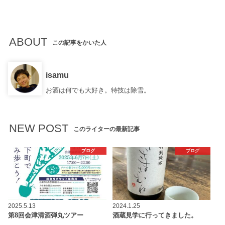
ABOUT
この記事をかいた人
isamu
お酒は何でも大好き。特技は除雪。
NEW POST
このライターの最新記事
ブログ
ブログ
2025.5.13
2024.1.25
第8回会津清酒弾丸ツアー
酒蔵見学に行ってきました。